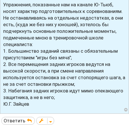
Упражнения, показанные нам на канале Ю-Тьюб,
о
б
носят характер подготовительных к соревнованиям.
щ
е
Не останавливаясь на отдельных недостатках, а они
н
есть, (куда же без них у юношей), хотелось бы
и
е
подчеркнуть основные положительные моменты,
подмеченные мною в тренировочной школе
специалиста:
1. Большинство заданий связаны с обязательным
присутствием "игры без мяча";
2. Все перемещения задних игроков ведутся на
высокой скорости, а при смене направления
используется остановка за счет стопорящего шага, а
не за счет остановки прыжком;
3. Набегания задних игроков идут мимо опекающего
защитника, а не в него;
Ю.Г. Зайцев
Ответить