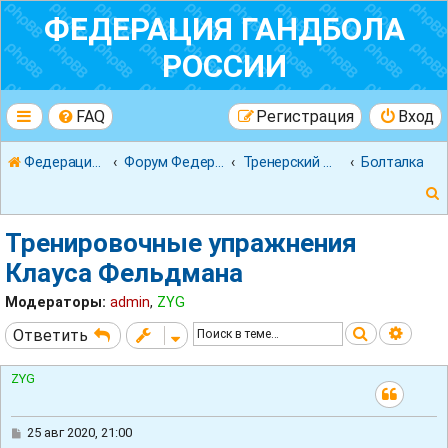
ФЕДЕРАЦИЯ ГАНДБОЛА
РОССИИ
FAQ
Регистрация
Вход
Федерация гандбола России
Форум Федерации Гандбола России
Тренерский форум
Болталка
Тренировочные упражнения
Клауса Фельдмана
Модераторы:
admin
,
ZYG
к
Поиск
Расш
Ответить
ZYG
С
25 авг 2020, 21:00
о