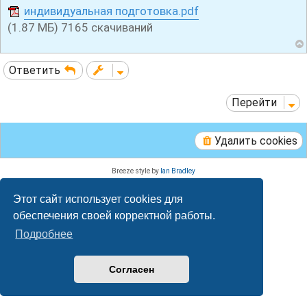
индивидуальная подготовка.pdf
о
б
(1.87 МБ) 7165 скачиваний
щ
е
н
и
Ответить
е
Перейти
Удалить cookies
Breeze style by
Ian Bradley
Создано на основе
phpBB
® Forum Software © phpBB Limited
Русская поддержка phpBB
Этот сайт использует cookies для
Конфиденциальность
|
Правила
обеспечения своей корректной работы.
Подробнее
Согласен