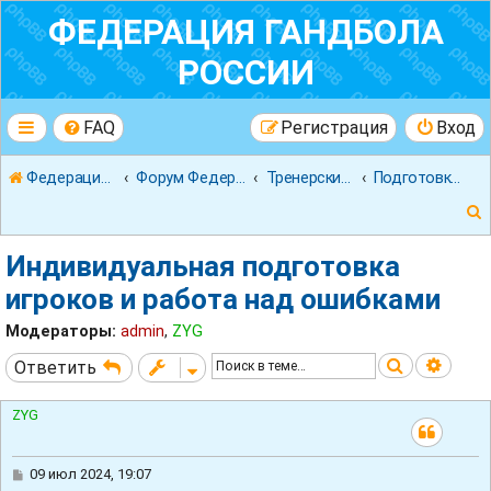
ФЕДЕРАЦИЯ ГАНДБОЛА
РОССИИ
FAQ
Регистрация
Вход
Федерация гандбола России
Форум Федерации Гандбола России
Тренерский форум
Подготовка мастеров
Индивидуальная подготовка
игроков и работа над ошибками
Модераторы:
admin
,
ZYG
к
Поиск
Расш
Ответить
ZYG
С
09 июл 2024, 19:07
о