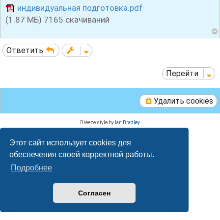
индивидуальная подготовка.pdf
о
б
(1.87 МБ) 7165 скачиваний
щ
е
н
и
Ответить
е
Перейти
Удалить cookies
Breeze style by
Ian Bradley
Создано на основе
phpBB
® Forum Software © phpBB Limited
Русская поддержка phpBB
Этот сайт использует cookies для
Конфиденциальность
|
Правила
обеспечения своей корректной работы.
Подробнее
Согласен