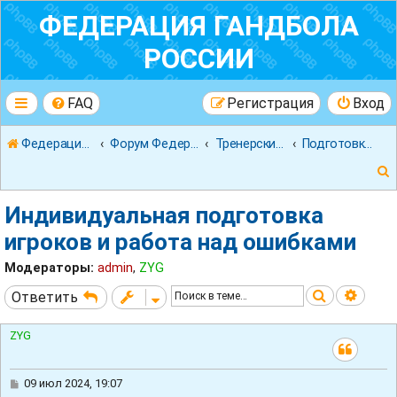
ФЕДЕРАЦИЯ ГАНДБОЛА
РОССИИ
FAQ
Регистрация
Вход
Федерация гандбола России
Форум Федерации Гандбола России
Тренерский форум
Подготовка мастеров
Индивидуальная подготовка
игроков и работа над ошибками
Модераторы:
admin
,
ZYG
к
Поиск
Расш
Ответить
ZYG
С
09 июл 2024, 19:07
о