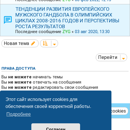
ТЕНДЕНЦИИ РАЗВИТИЯ ЕВРОПЕЙСКОГО
МУЖСКОГО ГАНДБОЛА В ОЛИМПИЙСКИХ
ЦИКЛАХ 2008-2016 ГОДОВ И ПЕРСПЕКТИВЫ
РОСТА РЕЗУЛЬТАТОВ
Последнее сообщение
ZYG
«
03 авг 2020, 13:30
Новая тема
Перейти
ПРАВА ДОСТУПА
Вы
не можете
начинать темы
Вы
не можете
отвечать на сообщения
Вы
не можете
редактировать свои сообщения
Вы
не можете
удалять свои сообщения
Вы
не можете
добавлять вложения
Этот сайт использует cookies для
обеспечения своей корректной работы.
Удалить cookies
Подробнее
Breeze style by
Ian Bradley
Согласен
Создано на основе
phpBB
® Forum Software © phpBB Limited