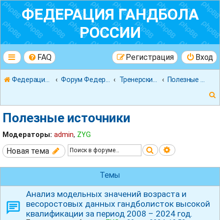
ФЕДЕРАЦИЯ ГАНДБОЛА
РОССИИ
FAQ
Регистрация
Вход
Федерация гандбола России
Форум Федерации Гандбола России
Тренерский форум
Полезные источники
Полезные источники
Модераторы:
admin
,
ZYG
Поиск
Расширенны
Новая тема
к
Темы
Анализ модельных значений возраста и
весоростовых данных гандболисток высокой
квалификации за период 2008 – 2024 год.