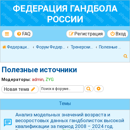
ФЕДЕРАЦИЯ ГАНДБОЛА
РОССИИ
FAQ
Регистрация
Вход
Федерация гандбола России
Форум Федерации Гандбола России
Тренерский форум
Полезные источники
Полезные источники
Модераторы:
admin
,
ZYG
Поиск
Расширенны
Новая тема
к
Темы
Анализ модельных значений возраста и
весоростовых данных гандболисток высокой
квалификации за период 2008 – 2024 год.