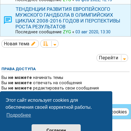
ТЕНДЕНЦИИ РАЗВИТИЯ ЕВРОПЕЙСКОГО
МУЖСКОГО ГАНДБОЛА В ОЛИМПИЙСКИХ
ЦИКЛАХ 2008-2016 ГОДОВ И ПЕРСПЕКТИВЫ
РОСТА РЕЗУЛЬТАТОВ
Последнее сообщение
ZYG
«
03 авг 2020, 13:30
Новая тема
Перейти
ПРАВА ДОСТУПА
Вы
не можете
начинать темы
Вы
не можете
отвечать на сообщения
Вы
не можете
редактировать свои сообщения
Вы
не можете
удалять свои сообщения
Вы
не можете
добавлять вложения
Этот сайт использует cookies для
обеспечения своей корректной работы.
Удалить cookies
Подробнее
Breeze style by
Ian Bradley
Согласен
Создано на основе
phpBB
® Forum Software © phpBB Limited