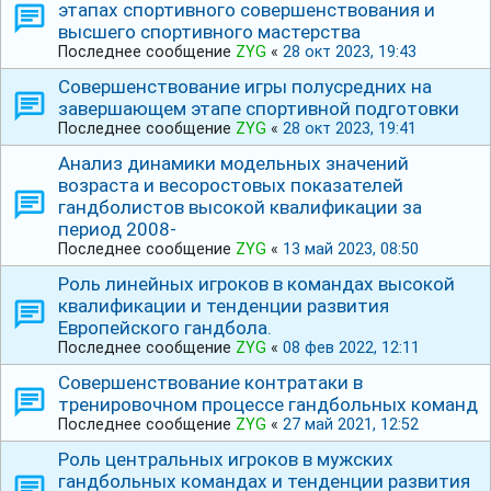
этапах спортивного совершенствования и
высшего спортивного мастерства
Последнее сообщение
ZYG
«
28 окт 2023, 19:43
Совершенствование игры полусредних на
завершающем этапе спортивной подготовки
Последнее сообщение
ZYG
«
28 окт 2023, 19:41
Анализ динамики модельных значений
возраста и весоростовых показателей
гандболистов высокой квалификации за
период 2008-
Последнее сообщение
ZYG
«
13 май 2023, 08:50
Роль линейных игроков в командах высокой
квалификации и тенденции развития
Европейского гандбола.
Последнее сообщение
ZYG
«
08 фев 2022, 12:11
Совершенствование контратаки в
тренировочном процессе гандбольных команд
Последнее сообщение
ZYG
«
27 май 2021, 12:52
Роль центральных игроков в мужских
гандбольных командах и тенденции развития