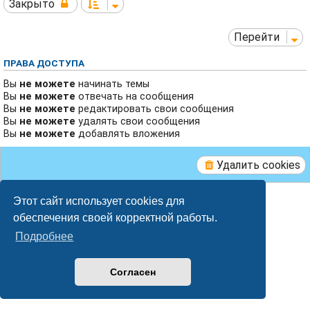
Закрыто
Перейти
ПРАВА ДОСТУПА
Вы
не можете
начинать темы
Вы
не можете
отвечать на сообщения
Вы
не можете
редактировать свои сообщения
Вы
не можете
удалять свои сообщения
Вы
не можете
добавлять вложения
Удалить cookies
Breeze style by
Ian Bradley
Этот сайт использует cookies для
Создано на основе
phpBB
® Forum Software © phpBB Limited
обеспечения своей корректной работы.
Русская поддержка phpBB
Конфиденциальность
|
Правила
Подробнее
Согласен