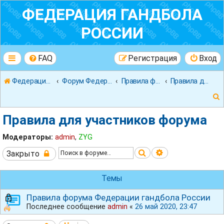
ФЕДЕРАЦИЯ ГАНДБОЛА
РОССИИ
FAQ
Регистрация
Вход
Федерация гандбола России
Форум Федерации Гандбола России
Правила форума
Правила для участников форума
Правила для участников форума
Модераторы:
admin
,
ZYG
Поиск
Расширенный 
Закрыто
к
Темы
Правила форума Федерации гандбола России
Последнее сообщение
admin
«
26 май 2020, 23:47