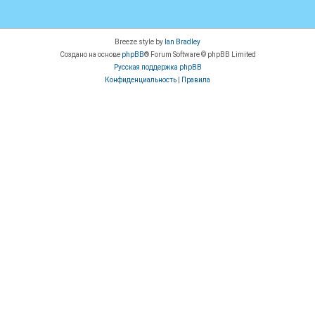
Breeze style by
Ian Bradley
Создано на основе
phpBB
® Forum Software © phpBB Limited
Русская поддержка phpBB
Конфиденциальность
|
Правила