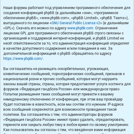
Наши форумы работают под управлением программного обеспечения для
создания конференций phpBB (в дальнейшем «они», «программное
обеспечение phpBB», «www.phpbb.com», «phpBB Limited», «phpBB Teams»),
выпущенного по лицензии «
GNU General Public License v2
» (в дальнейшем
«GPL»). Скачать его можно по адресу
www.phpbb.com
. Ограничения
лицензии GPL для программного обеспечения phpBB строго связаны с
организацией и поддержкой интернет-конференций, и phpBB Limited не
несёт ответственности за то, что администрация конференций определяет
в качестве допустимого содержания и/или поведения в них. За
дополнительной информацией о phpBB обращайтесь по адресу
https://www.phpbb.com/
.
Вы соглашаетесь не размещать оскорбительных, угрожающих,
клеветнических сообщений, порнографических сообщений, призывов к
национальной розни и прочих сообщений, которые могут нарушить
законы вашей страны, страны, которая предоставляет услуги хостинга для
форумов «Федерация гандбола России» или международное право.
Попытки размещения таких сообщений могут привести к вашему
немедленному отключению от конференции, при этом ваш провайдер
будет поставлен в известность, если мы сочтём это нужным. IP-адреса
всех сообщений сохраняются для возможности проведения такой
политики. Вы соглашаетесь с тем, что администраторы форумов
«Федерация гандбола России» имеют право удалить, отредактировать,
перенести или закрыть любую тему в любое время по своему усмотрению.
Как пользователь вы согласны с тем, что введённая вами информация