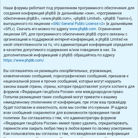
Наши форумы работают под управлением программного обеспечения для
создания конференций phpBB (в дальнейшем «они», «программное
обеспечение phpBB», «www.phpbb.com», «phpBB Limited», «phpBB Teams»),
выпущенного по лицензии «
GNU General Public License v2
» (в дальнейшем
«GPL»). Скачать его можно по адресу
www.phpbb.com
. Ограничения
лицензии GPL для программного обеспечения phpBB строго связаны с
организацией и поддержкой интернет-конференций, и phpBB Limited не
несёт ответственности за то, что администрация конференций определяет
в качестве допустимого содержания и/или поведения в них. За
дополнительной информацией о phpBB обращайтесь по адресу
https://www.phpbb.com/
.
Вы соглашаетесь не размещать оскорбительных, угрожающих,
клеветнических сообщений, порнографических сообщений, призывов к
национальной розни и прочих сообщений, которые могут нарушить
законы вашей страны, страны, которая предоставляет услуги хостинга для
форумов «Федерация гандбола России» или международное право.
Попытки размещения таких сообщений могут привести к вашему
немедленному отключению от конференции, при этом ваш провайдер
будет поставлен в известность, если мы сочтём это нужным. IP-адреса
всех сообщений сохраняются для возможности проведения такой
политики. Вы соглашаетесь с тем, что администраторы форумов
«Федерация гандбола России» имеют право удалить, отредактировать,
перенести или закрыть любую тему в любое время по своему усмотрению.
Как пользователь вы согласны с тем, что введённая вами информация