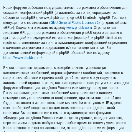
Наши форумы работают под управлением программного обеспечения для
создания конференций phpBB (в дальнейшем «они», «программное
обеспечение phpBB», «www.phpbb.com», «phpBB Limited», «phpBB Teams»),
выпущенного по лицензии «
GNU General Public License v2
» (в дальнейшем
«GPL»). Скачать его можно по адресу
www.phpbb.com
. Ограничения
лицензии GPL для программного обеспечения phpBB строго связаны с
организацией и поддержкой интернет-конференций, и phpBB Limited не
несёт ответственности за то, что администрация конференций определяет
в качестве допустимого содержания и/или поведения в них. За
дополнительной информацией о phpBB обращайтесь по адресу
https://www.phpbb.com/
.
Вы соглашаетесь не размещать оскорбительных, угрожающих,
клеветнических сообщений, порнографических сообщений, призывов к
национальной розни и прочих сообщений, которые могут нарушить
законы вашей страны, страны, которая предоставляет услуги хостинга для
форумов «Федерация гандбола России» или международное право.
Попытки размещения таких сообщений могут привести к вашему
немедленному отключению от конференции, при этом ваш провайдер
будет поставлен в известность, если мы сочтём это нужным. IP-адреса
всех сообщений сохраняются для возможности проведения такой
политики. Вы соглашаетесь с тем, что администраторы форумов
«Федерация гандбола России» имеют право удалить, отредактировать,
перенести или закрыть любую тему в любое время по своему усмотрению.
Как пользователь вы согласны с тем, что введённая вами информация