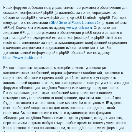
Наши форумы работают под управлением программного обеспечения для
создания конференций phpBB (в дальнейшем «они», «программное
обеспечение phpBB», «www.phpbb.com», «phpBB Limited», «phpBB Teams»),
выпущенного по лицензии «
GNU General Public License v2
» (в дальнейшем
«GPL»). Скачать его можно по адресу
www.phpbb.com
. Ограничения
лицензии GPL для программного обеспечения phpBB строго связаны с
организацией и поддержкой интернет-конференций, и phpBB Limited не
несёт ответственности за то, что администрация конференций определяет
в качестве допустимого содержания и/или поведения в них. За
дополнительной информацией о phpBB обращайтесь по адресу
https://www.phpbb.com/
.
Вы соглашаетесь не размещать оскорбительных, угрожающих,
клеветнических сообщений, порнографических сообщений, призывов к
национальной розни и прочих сообщений, которые могут нарушить
законы вашей страны, страны, которая предоставляет услуги хостинга для
форумов «Федерация гандбола России» или международное право.
Попытки размещения таких сообщений могут привести к вашему
немедленному отключению от конференции, при этом ваш провайдер
будет поставлен в известность, если мы сочтём это нужным. IP-адреса
всех сообщений сохраняются для возможности проведения такой
политики. Вы соглашаетесь с тем, что администраторы форумов
«Федерация гандбола России» имеют право удалить, отредактировать,
перенести или закрыть любую тему в любое время по своему усмотрению.
Как пользователь вы согласны с тем, что введённая вами информация