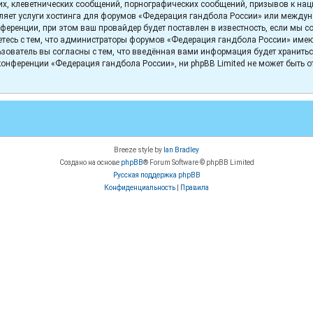
х, клеветнических сообщений, порнографических сообщений, призывов к нац
вляет услуги хостинга для форумов «Федерация гандбола России» или между
еренции, при этом ваш провайдер будет поставлен в известность, если мы с
тесь с тем, что администраторы форумов «Федерация гандбола России» имеют 
зователь вы согласны с тем, что введённая вами информация будет хранитьс
онференции «Федерация гандбола России», ни phpBB Limited не может быть отв
Breeze style by
Ian Bradley
Создано на основе
phpBB
® Forum Software © phpBB Limited
Русская поддержка phpBB
Конфиденциальность
|
Правила