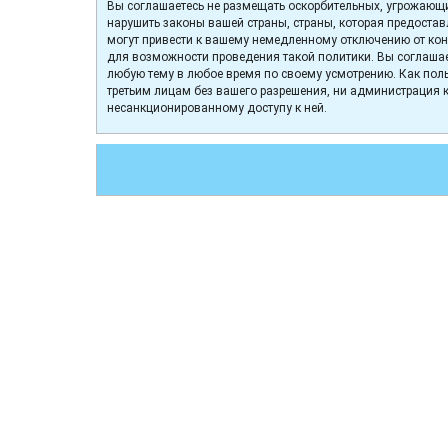
Вы соглашаетесь не размещать оскорбительных, угрожающи
нарушить законы вашей страны, страны, которая предоста
могут привести к вашему немедленному отключению от конф
для возможности проведения такой политики. Вы соглашае
любую тему в любое время по своему усмотрению. Как поль
третьим лицам без вашего разрешения, ни администрация к
несанкционированному доступу к ней.