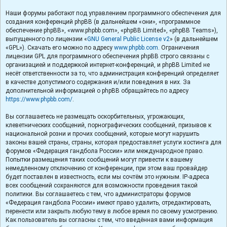
Наши форумы работают под управлением программного обеспечения для
создания конференций phpBB (в дальнейшем «они», «программное
обеспечение phpBB», «www.phpbb.com», «phpBB Limited», «phpBB Teams»),
выпущенного по лицензии «
GNU General Public License v2
» (в дальнейшем
«GPL»). Скачать его можно по адресу
www.phpbb.com
. Ограничения
лицензии GPL для программного обеспечения phpBB строго связаны с
организацией и поддержкой интернет-конференций, и phpBB Limited не
несёт ответственности за то, что администрация конференций определяет
в качестве допустимого содержания и/или поведения в них. За
дополнительной информацией о phpBB обращайтесь по адресу
https://www.phpbb.com/
.
Вы соглашаетесь не размещать оскорбительных, угрожающих,
клеветнических сообщений, порнографических сообщений, призывов к
национальной розни и прочих сообщений, которые могут нарушить
законы вашей страны, страны, которая предоставляет услуги хостинга для
форумов «Федерация гандбола России» или международное право.
Попытки размещения таких сообщений могут привести к вашему
немедленному отключению от конференции, при этом ваш провайдер
будет поставлен в известность, если мы сочтём это нужным. IP-адреса
всех сообщений сохраняются для возможности проведения такой
политики. Вы соглашаетесь с тем, что администраторы форумов
«Федерация гандбола России» имеют право удалить, отредактировать,
перенести или закрыть любую тему в любое время по своему усмотрению.
Как пользователь вы согласны с тем, что введённая вами информация