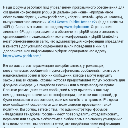
Наши форумы работают под управлением программного обеспечения для
создания конференций phpBB (в дальнейшем «они», «программное
обеспечение phpBB», «www.phpbb.com», «phpBB Limited», «phpBB Teams»),
выпущенного по лицензии «
GNU General Public License v2
» (в дальнейшем
«GPL»). Скачать его можно по адресу
www.phpbb.com
. Ограничения
лицензии GPL для программного обеспечения phpBB строго связаны с
организацией и поддержкой интернет-конференций, и phpBB Limited не
несёт ответственности за то, что администрация конференций определяет
в качестве допустимого содержания и/или поведения в них. За
дополнительной информацией о phpBB обращайтесь по адресу
https://www.phpbb.com/
.
Вы соглашаетесь не размещать оскорбительных, угрожающих,
клеветнических сообщений, порнографических сообщений, призывов к
национальной розни и прочих сообщений, которые могут нарушить
законы вашей страны, страны, которая предоставляет услуги хостинга для
форумов «Федерация гандбола России» или международное право.
Попытки размещения таких сообщений могут привести к вашему
немедленному отключению от конференции, при этом ваш провайдер
будет поставлен в известность, если мы сочтём это нужным. IP-адреса
всех сообщений сохраняются для возможности проведения такой
политики. Вы соглашаетесь с тем, что администраторы форумов
«Федерация гандбола России» имеют право удалить, отредактировать,
перенести или закрыть любую тему в любое время по своему усмотрению.
Как пользователь вы согласны с тем, что введённая вами информация