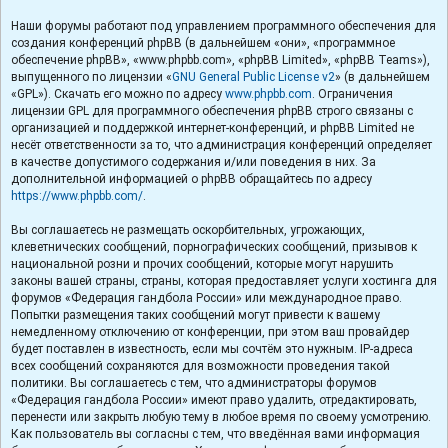
Наши форумы работают под управлением программного обеспечения для
создания конференций phpBB (в дальнейшем «они», «программное
обеспечение phpBB», «www.phpbb.com», «phpBB Limited», «phpBB Teams»),
выпущенного по лицензии «
GNU General Public License v2
» (в дальнейшем
«GPL»). Скачать его можно по адресу
www.phpbb.com
. Ограничения
лицензии GPL для программного обеспечения phpBB строго связаны с
организацией и поддержкой интернет-конференций, и phpBB Limited не
несёт ответственности за то, что администрация конференций определяет
в качестве допустимого содержания и/или поведения в них. За
дополнительной информацией о phpBB обращайтесь по адресу
https://www.phpbb.com/
.
Вы соглашаетесь не размещать оскорбительных, угрожающих,
клеветнических сообщений, порнографических сообщений, призывов к
национальной розни и прочих сообщений, которые могут нарушить
законы вашей страны, страны, которая предоставляет услуги хостинга для
форумов «Федерация гандбола России» или международное право.
Попытки размещения таких сообщений могут привести к вашему
немедленному отключению от конференции, при этом ваш провайдер
будет поставлен в известность, если мы сочтём это нужным. IP-адреса
всех сообщений сохраняются для возможности проведения такой
политики. Вы соглашаетесь с тем, что администраторы форумов
«Федерация гандбола России» имеют право удалить, отредактировать,
перенести или закрыть любую тему в любое время по своему усмотрению.
Как пользователь вы согласны с тем, что введённая вами информация