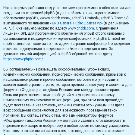
Наши форумы работают под управлением программного обеспечения для
создания конференций phpBB (в дальнейшем «они», «программное
обеспечение phpBB», «www.phpbb.com», «phpBB Limited», «phpBB Teams»),
выпущенного по лицензии «
GNU General Public License v2
» (в дальнейшем
«GPL»). Скачать его можно по адресу
www.phpbb.com
. Ограничения
лицензии GPL для программного обеспечения phpBB строго связаны с
организацией и поддержкой интернет-конференций, и phpBB Limited не
несёт ответственности за то, что администрация конференций определяет
в качестве допустимого содержания и/или поведения в них. За
дополнительной информацией о phpBB обращайтесь по адресу
https://www.phpbb.com/
.
Вы соглашаетесь не размещать оскорбительных, угрожающих,
клеветнических сообщений, порнографических сообщений, призывов к
национальной розни и прочих сообщений, которые могут нарушить
законы вашей страны, страны, которая предоставляет услуги хостинга для
форумов «Федерация гандбола России» или международное право.
Попытки размещения таких сообщений могут привести к вашему
немедленному отключению от конференции, при этом ваш провайдер
будет поставлен в известность, если мы сочтём это нужным. IP-адреса
всех сообщений сохраняются для возможности проведения такой
политики. Вы соглашаетесь с тем, что администраторы форумов
«Федерация гандбола России» имеют право удалить, отредактировать,
перенести или закрыть любую тему в любое время по своему усмотрению.
Как пользователь вы согласны с тем, что введённая вами информация