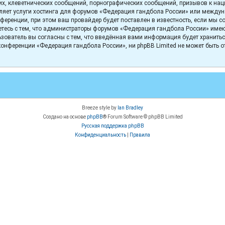
х, клеветнических сообщений, порнографических сообщений, призывов к нац
вляет услуги хостинга для форумов «Федерация гандбола России» или между
еренции, при этом ваш провайдер будет поставлен в известность, если мы с
тесь с тем, что администраторы форумов «Федерация гандбола России» имеют 
зователь вы согласны с тем, что введённая вами информация будет хранитьс
онференции «Федерация гандбола России», ни phpBB Limited не может быть отв
Breeze style by
Ian Bradley
Создано на основе
phpBB
® Forum Software © phpBB Limited
Русская поддержка phpBB
Конфиденциальность
|
Правила