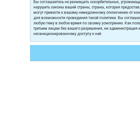
Вы соглашаетесь не размещать оскорбительных, угрожающи
нарушить законы вашей страны, страны, которая предоста
могут привести к вашему немедленному отключению от конф
для возможности проведения такой политики. Вы соглашае
любую тему в любое время по своему усмотрению. Как поль
третьим лицам без вашего разрешения, ни администрация к
несанкционированному доступу к ней.