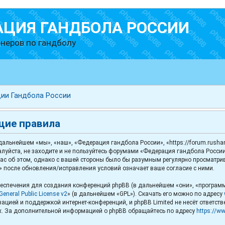
АЦИЯ ГАНДБОЛА РОССИИ
неров по гандболу
ии Гандбола России
щие правила
льнейшем «мы», «наш», «Федерация гандбола России», «https://forum.rushand
луйста, не заходите и не пользуйтесь форумами «Федерация гандбола России
с об этом, однако с вашей стороны было бы разумным регулярно просматриват
 после обновления/исправления условий означает ваше согласие с ними.
спечения для создания конференций phpBB (в дальнейшем «они», «программ
eneral Public License v2
» (в дальнейшем «GPL»). Скачать его можно по адресу
ацией и поддержкой интернет-конференций, и phpBB Limited не несёт ответст
х. За дополнительной информацией о phpBB обращайтесь по адресу
https://w