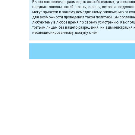
Вы соглашаетесь не размещать оскорбительных, угрожающи
нарушить законы вашей страны, страны, которая предоста
могут привести к вашему немедленному отключению от конф
для возможности проведения такой политики. Вы соглашае
любую тему в любое время по своему усмотрению. Как поль
третьим лицам без вашего разрешения, ни администрация к
несанкционированному доступу к ней.