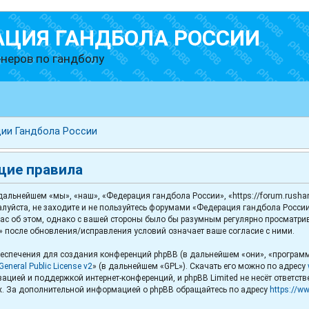
АЦИЯ ГАНДБОЛА РОССИИ
неров по гандболу
ии Гандбола России
щие правила
льнейшем «мы», «наш», «Федерация гандбола России», «https://forum.rushand
луйста, не заходите и не пользуйтесь форумами «Федерация гандбола России
с об этом, однако с вашей стороны было бы разумным регулярно просматриват
 после обновления/исправления условий означает ваше согласие с ними.
спечения для создания конференций phpBB (в дальнейшем «они», «программ
eneral Public License v2
» (в дальнейшем «GPL»). Скачать его можно по адресу
ацией и поддержкой интернет-конференций, и phpBB Limited не несёт ответст
х. За дополнительной информацией о phpBB обращайтесь по адресу
https://w