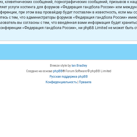
х, клеветнических сообщений, порнографических сообщений, призывов к нац
вляет услуги хостинга для форумов «Федерация гандбола России» или между
еренции, при этом ваш провайдер будет поставлен в известность, если мы с
тесь с тем, что администраторы форумов «Федерация гандбола России» имеют 
зователь вы согласны с тем, что введённая вами информация будет хранитьс
онференции «Федерация гандбола России», ни phpBB Limited не может быть отв
Breeze style by
Ian Bradley
Создано на основе
phpBB
® Forum Software © phpBB Limited
Русская поддержка phpBB
Конфиденциальность
|
Правила