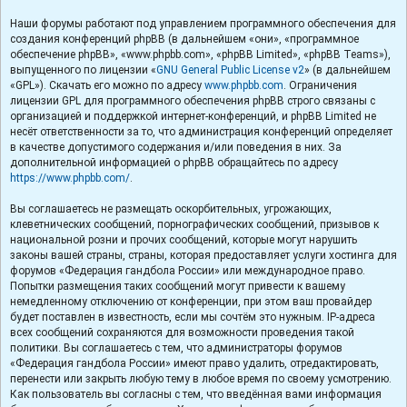
Наши форумы работают под управлением программного обеспечения для
создания конференций phpBB (в дальнейшем «они», «программное
обеспечение phpBB», «www.phpbb.com», «phpBB Limited», «phpBB Teams»),
выпущенного по лицензии «
GNU General Public License v2
» (в дальнейшем
«GPL»). Скачать его можно по адресу
www.phpbb.com
. Ограничения
лицензии GPL для программного обеспечения phpBB строго связаны с
организацией и поддержкой интернет-конференций, и phpBB Limited не
несёт ответственности за то, что администрация конференций определяет
в качестве допустимого содержания и/или поведения в них. За
дополнительной информацией о phpBB обращайтесь по адресу
https://www.phpbb.com/
.
Вы соглашаетесь не размещать оскорбительных, угрожающих,
клеветнических сообщений, порнографических сообщений, призывов к
национальной розни и прочих сообщений, которые могут нарушить
законы вашей страны, страны, которая предоставляет услуги хостинга для
форумов «Федерация гандбола России» или международное право.
Попытки размещения таких сообщений могут привести к вашему
немедленному отключению от конференции, при этом ваш провайдер
будет поставлен в известность, если мы сочтём это нужным. IP-адреса
всех сообщений сохраняются для возможности проведения такой
политики. Вы соглашаетесь с тем, что администраторы форумов
«Федерация гандбола России» имеют право удалить, отредактировать,
перенести или закрыть любую тему в любое время по своему усмотрению.
Как пользователь вы согласны с тем, что введённая вами информация