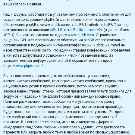
ваше согласие с ними.
Наши форумы работают под управлением программного обеспечения для
создания конференций phpBB (в дальнейшем «они», «программное
обеспечение phpBB», «www.phpbb.com», «phpBB Limited», «phpBB Teams»),
выпущенного по лицензии «
GNU General Public License v2
» (в дальнейшем
«GPL»). Скачать его можно по адресу
www.phpbb.com
. Ограничения
лицензии GPL для программного обеспечения phpBB строго связаны с
организацией и поддержкой интернет-конференций, и phpBB Limited не
несёт ответственности за то, что администрация конференций определяет
в качестве допустимого содержания и/или поведения в них. За
дополнительной информацией о phpBB обращайтесь по адресу
https://www.phpbb.com/
.
Вы соглашаетесь не размещать оскорбительных, угрожающих,
клеветнических сообщений, порнографических сообщений, призывов к
национальной розни и прочих сообщений, которые могут нарушить
законы вашей страны, страны, которая предоставляет услуги хостинга для
форумов «Федерация гандбола России» или международное право.
Попытки размещения таких сообщений могут привести к вашему
немедленному отключению от конференции, при этом ваш провайдер
будет поставлен в известность, если мы сочтём это нужным. IP-адреса
всех сообщений сохраняются для возможности проведения такой
политики. Вы соглашаетесь с тем, что администраторы форумов
«Федерация гандбола России» имеют право удалить, отредактировать,
перенести или закрыть любую тему в любое время по своему усмотрению.