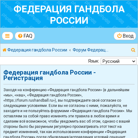
ФЕДЕРАЦИЯ ГАНДБОЛА
РОССИИ
FAQ
Вход
Федерация гандбола России
Форум Федерации Гандбола России
Язык:
Федерация гандбола России -
Регистрация
к
Заходя на конференцию «Федерация гандбола России» (в дальнейшем
«мы», «наш», «Федерация гандбола России»,
«https://forum.rushandball.ru»), вы подтверждаете своё согласие со
следующими условиями. Если вы не согласны с ними, пожалуйста, не
заходите и не пользуйтесь форумами «Федерация гандбола России». Мы
оставляем за собой право изменять эти правила в любое время и
сделаем всё возможное, чтобы уведомить вас об этом, однако с вашей
стороны было бы разумным регулярно просматривать этот текст на
предмет изменений, так как использование конференции «Федерация
гандбола России» после обновления/исправления условий означает