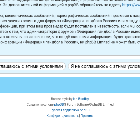
х. За дополнительной информацией о phpBB обращайтесь по адресу
https://w
х, клеветнических сообщений, порнографических сообщений, призывов к нац
вляет услуги хостинга для форумов «Федерация гандбола России» или между
еренции, при этом ваш провайдер будет поставлен в известность, если мы с
тесь с тем, что администраторы форумов «Федерация гандбола России» имеют 
зователь вы согласны с тем, что введённая вами информация будет хранитьс
онференции «Федерация гандбола России», ни phpBB Limited не может быть отв
Breeze style by
Ian Bradley
Создано на основе
phpBB
® Forum Software © phpBB Limited
Русская поддержка phpBB
Конфиденциальность
|
Правила