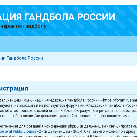
АЦИЯ ГАНДБОЛА РОССИИ
неров по гандболу
ии Гандбола России
гистрация
льнейшем «мы», «наш», «Федерация гандбола России», «https://forum.rushand
луйста, не заходите и не пользуйтесь форумами «Федерация гандбола России
с об этом, однако с вашей стороны было бы разумным регулярно просматриват
 после обновления/исправления условий означает ваше согласие с ними.
спечения для создания конференций phpBB (в дальнейшем «они», «программ
eneral Public License v2
» (в дальнейшем «GPL»). Скачать его можно по адресу
ацией и поддержкой интернет-конференций, и phpBB Limited не несёт ответст