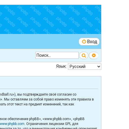
Вход
Поиск
Расширенный 
Язык:
ball.ru»), вы подтверждаете своё согласие со
». Мы оставляем за собой право изменять эти правила в
ь этот текст на предмет изменений, так как
ное обеспечение phpBB», «www.phpbb.com», «phpBB
www.phpbb.com
. Ограничения лицензии GPL для
венности за то, что администрация конференций определяет