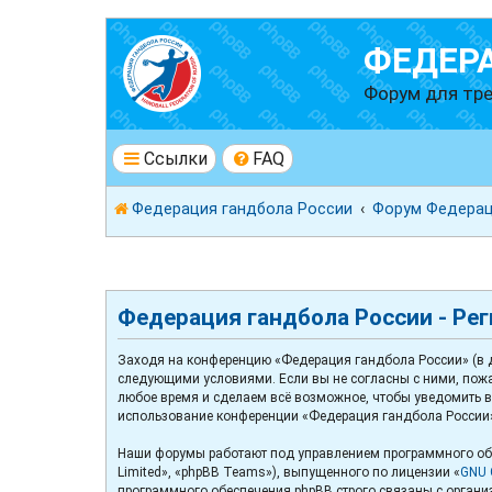
ФЕДЕР
Форум для тре
Ссылки
FAQ
Федерация гандбола России
Форум Федерац
Федерация гандбола России - Ре
Заходя на конференцию «Федерация гандбола России» (в да
следующими условиями. Если вы не согласны с ними, пожа
любое время и сделаем всё возможное, чтобы уведомить ва
использование конференции «Федерация гандбола России»
Наши форумы работают под управлением программного обе
Limited», «phpBB Teams»), выпущенного по лицензии «
GNU G
программного обеспечения phpBB строго связаны с организ