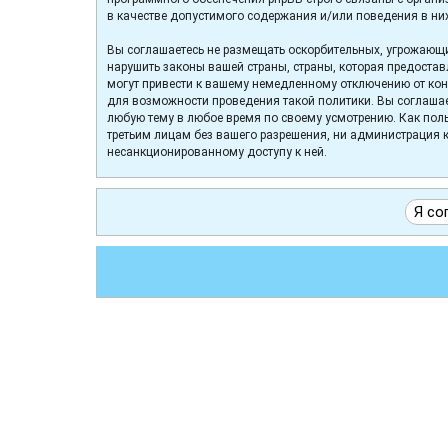
в качестве допустимого содержания и/или поведения в ни
Вы соглашаетесь не размещать оскорбительных, угрожающи
нарушить законы вашей страны, страны, которая предоста
могут привести к вашему немедленному отключению от конф
для возможности проведения такой политики. Вы соглашае
любую тему в любое время по своему усмотрению. Как поль
третьим лицам без вашего разрешения, ни администрация к
несанкционированному доступу к ней.