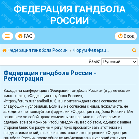
ФЕДЕРАЦИЯ ГАНДБОЛА
РОССИИ
FAQ
Вход
Федерация гандбола России
Форум Федерации Гандбола России
Язык:
Федерация гандбола России -
Регистрация
к
Заходя на конференцию «Федерация гандбола России» (в дальнейшем
«мы», «наш», «Федерация гандбола России»,
«https://forum.rushandball.ru»), вы подтверждаете своё согласие со
следующими условиями. Если вы не согласны с ними, пожалуйста, не
заходите и не пользуйтесь форумами «Федерация гандбола России». Мы
оставляем за собой право изменять эти правила в любое время и
сделаем всё возможное, чтобы уведомить вас об этом, однако с вашей
стороны было бы разумным регулярно просматривать этот текст на
предмет изменений, так как использование конференции «Федерация
гандбола России» после обновления/исправления условий означает