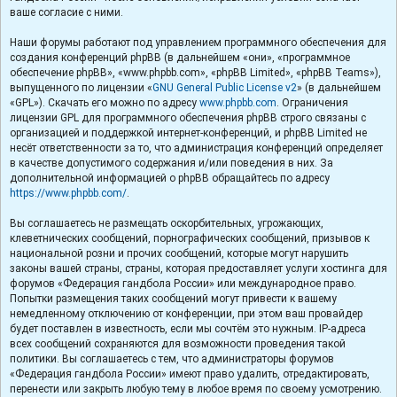
ваше согласие с ними.
Наши форумы работают под управлением программного обеспечения для
создания конференций phpBB (в дальнейшем «они», «программное
обеспечение phpBB», «www.phpbb.com», «phpBB Limited», «phpBB Teams»),
выпущенного по лицензии «
GNU General Public License v2
» (в дальнейшем
«GPL»). Скачать его можно по адресу
www.phpbb.com
. Ограничения
лицензии GPL для программного обеспечения phpBB строго связаны с
организацией и поддержкой интернет-конференций, и phpBB Limited не
несёт ответственности за то, что администрация конференций определяет
в качестве допустимого содержания и/или поведения в них. За
дополнительной информацией о phpBB обращайтесь по адресу
https://www.phpbb.com/
.
Вы соглашаетесь не размещать оскорбительных, угрожающих,
клеветнических сообщений, порнографических сообщений, призывов к
национальной розни и прочих сообщений, которые могут нарушить
законы вашей страны, страны, которая предоставляет услуги хостинга для
форумов «Федерация гандбола России» или международное право.
Попытки размещения таких сообщений могут привести к вашему
немедленному отключению от конференции, при этом ваш провайдер
будет поставлен в известность, если мы сочтём это нужным. IP-адреса
всех сообщений сохраняются для возможности проведения такой
политики. Вы соглашаетесь с тем, что администраторы форумов
«Федерация гандбола России» имеют право удалить, отредактировать,
перенести или закрыть любую тему в любое время по своему усмотрению.