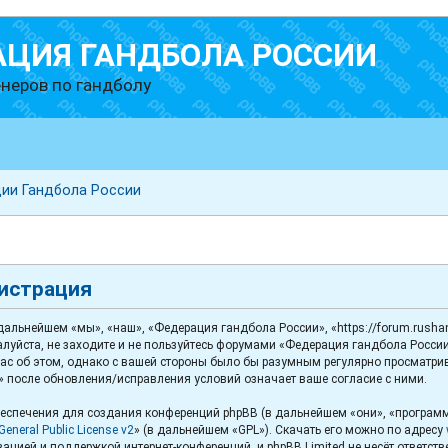
АЦИЯ ГАНДБОЛА РОССИИ
неров по гандболу
ии Гандбола России
гистрация
льнейшем «мы», «наш», «Федерация гандбола России», «https://forum.rushand
луйста, не заходите и не пользуйтесь форумами «Федерация гандбола России
с об этом, однако с вашей стороны было бы разумным регулярно просматриват
 после обновления/исправления условий означает ваше согласие с ними.
спечения для создания конференций phpBB (в дальнейшем «они», «программ
eneral Public License v2
» (в дальнейшем «GPL»). Скачать его можно по адресу
ацией и поддержкой интернет-конференций, и phpBB Limited не несёт ответст