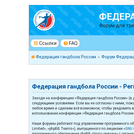
ФЕДЕР
Форум для тре
Ссылки
FAQ
Федерация гандбола России
Форум Федерац
Федерация гандбола России - Ре
Заходя на конференцию «Федерация гандбола России» (в да
следующими условиями. Если вы не согласны с ними, пожа
любое время и сделаем всё возможное, чтобы уведомить ва
использование конференции «Федерация гандбола России»
Наши форумы работают под управлением программного обе
Limited», «phpBB Teams»), выпущенного по лицензии «
GNU G
программного обеспечения phpBB строго связаны с организ