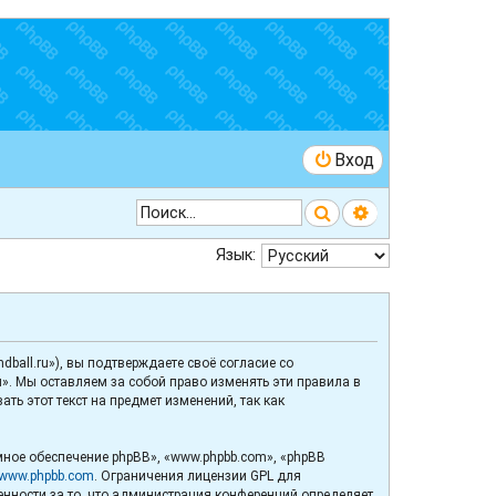
Вход
Поиск
Расширенный 
Язык:
ball.ru»), вы подтверждаете своё согласие со
». Мы оставляем за собой право изменять эти правила в
ь этот текст на предмет изменений, так как
ное обеспечение phpBB», «www.phpbb.com», «phpBB
www.phpbb.com
. Ограничения лицензии GPL для
венности за то, что администрация конференций определяет