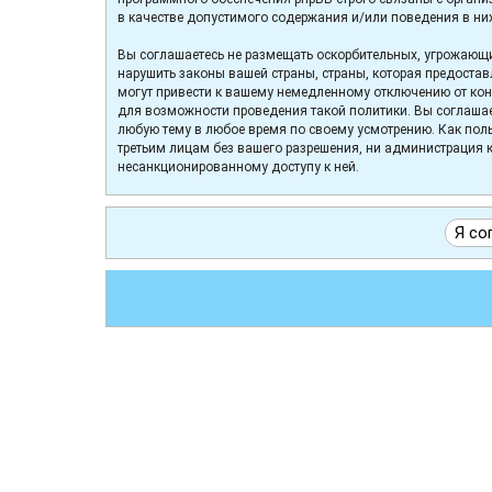
в качестве допустимого содержания и/или поведения в ни
Вы соглашаетесь не размещать оскорбительных, угрожающи
нарушить законы вашей страны, страны, которая предоста
могут привести к вашему немедленному отключению от конф
для возможности проведения такой политики. Вы соглашае
любую тему в любое время по своему усмотрению. Как поль
третьим лицам без вашего разрешения, ни администрация к
несанкционированному доступу к ней.