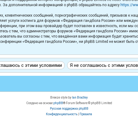
х. За дополнительной информацией о phpBB обращайтесь по адресу
https://w
х, клеветнических сообщений, порнографических сообщений, призывов к нац
вляет услуги хостинга для форумов «Федерация гандбола России» или между
еренции, при этом ваш провайдер будет поставлен в известность, если мы с
тесь с тем, что администраторы форумов «Федерация гандбола России» имеют 
зователь вы согласны с тем, что введённая вами информация будет хранитьс
онференции «Федерация гандбола России», ни phpBB Limited не может быть отв
Breeze style by
Ian Bradley
Создано на основе
phpBB
® Forum Software © phpBB Limited
Русская поддержка phpBB
Конфиденциальность
|
Правила