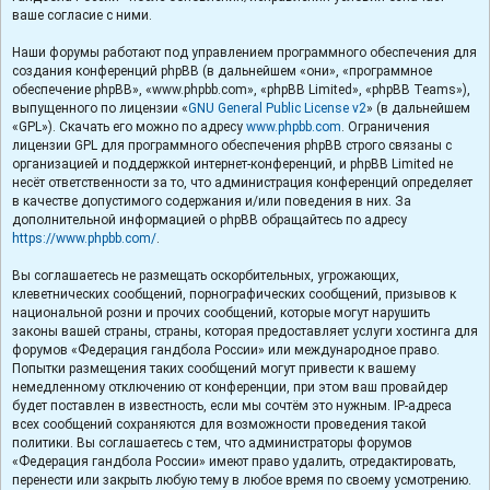
ваше согласие с ними.
Наши форумы работают под управлением программного обеспечения для
создания конференций phpBB (в дальнейшем «они», «программное
обеспечение phpBB», «www.phpbb.com», «phpBB Limited», «phpBB Teams»),
выпущенного по лицензии «
GNU General Public License v2
» (в дальнейшем
«GPL»). Скачать его можно по адресу
www.phpbb.com
. Ограничения
лицензии GPL для программного обеспечения phpBB строго связаны с
организацией и поддержкой интернет-конференций, и phpBB Limited не
несёт ответственности за то, что администрация конференций определяет
в качестве допустимого содержания и/или поведения в них. За
дополнительной информацией о phpBB обращайтесь по адресу
https://www.phpbb.com/
.
Вы соглашаетесь не размещать оскорбительных, угрожающих,
клеветнических сообщений, порнографических сообщений, призывов к
национальной розни и прочих сообщений, которые могут нарушить
законы вашей страны, страны, которая предоставляет услуги хостинга для
форумов «Федерация гандбола России» или международное право.
Попытки размещения таких сообщений могут привести к вашему
немедленному отключению от конференции, при этом ваш провайдер
будет поставлен в известность, если мы сочтём это нужным. IP-адреса
всех сообщений сохраняются для возможности проведения такой
политики. Вы соглашаетесь с тем, что администраторы форумов
«Федерация гандбола России» имеют право удалить, отредактировать,
перенести или закрыть любую тему в любое время по своему усмотрению.