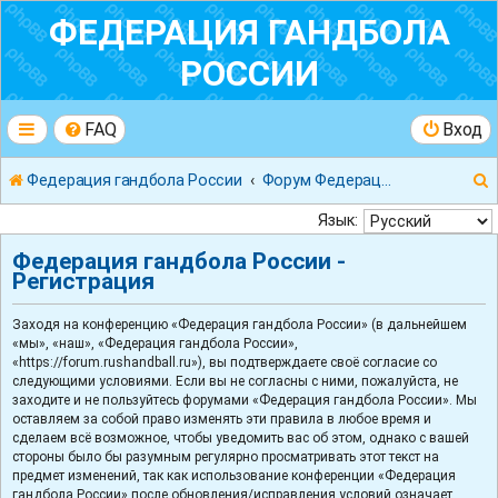
ФЕДЕРАЦИЯ ГАНДБОЛА
РОССИИ
FAQ
Вход
Федерация гандбола России
Форум Федерации Гандбола России
Язык:
Федерация гандбола России -
Регистрация
к
Заходя на конференцию «Федерация гандбола России» (в дальнейшем
«мы», «наш», «Федерация гандбола России»,
«https://forum.rushandball.ru»), вы подтверждаете своё согласие со
следующими условиями. Если вы не согласны с ними, пожалуйста, не
заходите и не пользуйтесь форумами «Федерация гандбола России». Мы
оставляем за собой право изменять эти правила в любое время и
сделаем всё возможное, чтобы уведомить вас об этом, однако с вашей
стороны было бы разумным регулярно просматривать этот текст на
предмет изменений, так как использование конференции «Федерация
гандбола России» после обновления/исправления условий означает