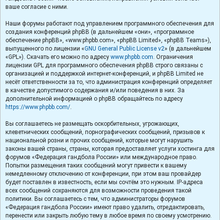
ваше согласие с ними.
Наши форумы работают под управлением программного обеспечения для
создания конференций phpBB (в дальнейшем «они», «программное
обеспечение phpBB», «www.phpbb.com», «phpBB Limited», «phpBB Teams»),
выпущенного по лицензии «
GNU General Public License v2
» (в дальнейшем
«GPL»). Скачать его можно по адресу
www.phpbb.com
. Ограничения
лицензии GPL для программного обеспечения phpBB строго связаны с
организацией и поддержкой интернет-конференций, и phpBB Limited не
несёт ответственности за то, что администрация конференций определяет
в качестве допустимого содержания и/или поведения в них. За
дополнительной информацией о phpBB обращайтесь по адресу
https://www.phpbb.com/
.
Вы соглашаетесь не размещать оскорбительных, угрожающих,
клеветнических сообщений, порнографических сообщений, призывов к
национальной розни и прочих сообщений, которые могут нарушить
законы вашей страны, страны, которая предоставляет услуги хостинга для
форумов «Федерация гандбола России» или международное право.
Попытки размещения таких сообщений могут привести к вашему
немедленному отключению от конференции, при этом ваш провайдер
будет поставлен в известность, если мы сочтём это нужным. IP-адреса
всех сообщений сохраняются для возможности проведения такой
политики. Вы соглашаетесь с тем, что администраторы форумов
«Федерация гандбола России» имеют право удалить, отредактировать,
перенести или закрыть любую тему в любое время по своему усмотрению.