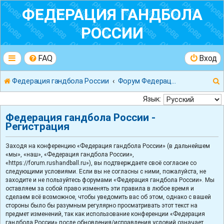
ФЕДЕРАЦИЯ ГАНДБОЛА
РОССИИ
FAQ
Вход
Федерация гандбола России
Форум Федерации Гандбола России
Язык:
Федерация гандбола России -
Регистрация
к
Заходя на конференцию «Федерация гандбола России» (в дальнейшем
«мы», «наш», «Федерация гандбола России»,
«https://forum.rushandball.ru»), вы подтверждаете своё согласие со
следующими условиями. Если вы не согласны с ними, пожалуйста, не
заходите и не пользуйтесь форумами «Федерация гандбола России». Мы
оставляем за собой право изменять эти правила в любое время и
сделаем всё возможное, чтобы уведомить вас об этом, однако с вашей
стороны было бы разумным регулярно просматривать этот текст на
предмет изменений, так как использование конференции «Федерация
гандбола России» после обновления/исправления условий означает