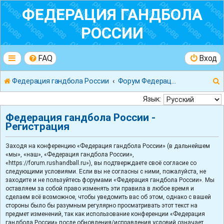
ФЕДЕРАЦИЯ ГАНДБОЛА
РОССИИ
FAQ
Вход
Федерация гандбола России
Форум Федерации Гандбола России
Язык:
Федерация гандбола России -
Регистрация
к
Заходя на конференцию «Федерация гандбола России» (в дальнейшем
«мы», «наш», «Федерация гандбола России»,
«https://forum.rushandball.ru»), вы подтверждаете своё согласие со
следующими условиями. Если вы не согласны с ними, пожалуйста, не
заходите и не пользуйтесь форумами «Федерация гандбола России». Мы
оставляем за собой право изменять эти правила в любое время и
сделаем всё возможное, чтобы уведомить вас об этом, однако с вашей
стороны было бы разумным регулярно просматривать этот текст на
предмет изменений, так как использование конференции «Федерация
гандбола России» после обновления/исправления условий означает