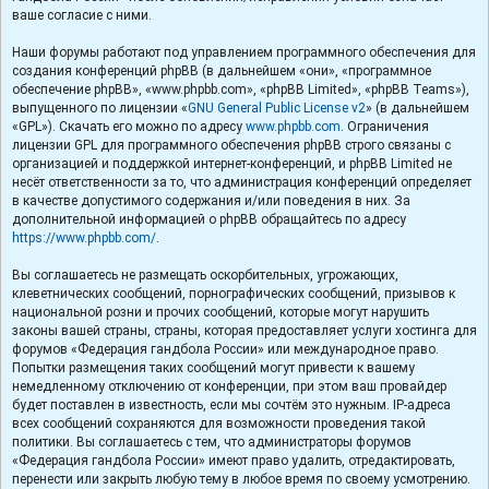
ваше согласие с ними.
Наши форумы работают под управлением программного обеспечения для
создания конференций phpBB (в дальнейшем «они», «программное
обеспечение phpBB», «www.phpbb.com», «phpBB Limited», «phpBB Teams»),
выпущенного по лицензии «
GNU General Public License v2
» (в дальнейшем
«GPL»). Скачать его можно по адресу
www.phpbb.com
. Ограничения
лицензии GPL для программного обеспечения phpBB строго связаны с
организацией и поддержкой интернет-конференций, и phpBB Limited не
несёт ответственности за то, что администрация конференций определяет
в качестве допустимого содержания и/или поведения в них. За
дополнительной информацией о phpBB обращайтесь по адресу
https://www.phpbb.com/
.
Вы соглашаетесь не размещать оскорбительных, угрожающих,
клеветнических сообщений, порнографических сообщений, призывов к
национальной розни и прочих сообщений, которые могут нарушить
законы вашей страны, страны, которая предоставляет услуги хостинга для
форумов «Федерация гандбола России» или международное право.
Попытки размещения таких сообщений могут привести к вашему
немедленному отключению от конференции, при этом ваш провайдер
будет поставлен в известность, если мы сочтём это нужным. IP-адреса
всех сообщений сохраняются для возможности проведения такой
политики. Вы соглашаетесь с тем, что администраторы форумов
«Федерация гандбола России» имеют право удалить, отредактировать,
перенести или закрыть любую тему в любое время по своему усмотрению.