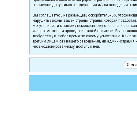
в качестве допустимого содержания и/или поведения в ни
Вы соглашаетесь не размещать оскорбительных, угрожающи
нарушить законы вашей страны, страны, которая предоста
могут привести к вашему немедленному отключению от конф
для возможности проведения такой политики. Вы соглашае
любую тему в любое время по своему усмотрению. Как поль
третьим лицам без вашего разрешения, ни администрация к
несанкционированному доступу к ней.