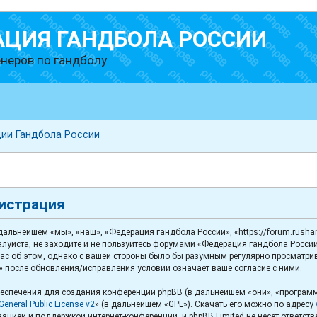
АЦИЯ ГАНДБОЛА РОССИИ
неров по гандболу
ии Гандбола России
гистрация
льнейшем «мы», «наш», «Федерация гандбола России», «https://forum.rushand
луйста, не заходите и не пользуйтесь форумами «Федерация гандбола России
с об этом, однако с вашей стороны было бы разумным регулярно просматриват
 после обновления/исправления условий означает ваше согласие с ними.
спечения для создания конференций phpBB (в дальнейшем «они», «программ
eneral Public License v2
» (в дальнейшем «GPL»). Скачать его можно по адресу
ацией и поддержкой интернет-конференций, и phpBB Limited не несёт ответст