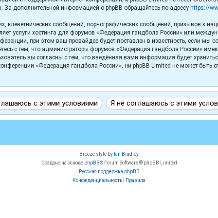
х. За дополнительной информацией о phpBB обращайтесь по адресу
https://w
х, клеветнических сообщений, порнографических сообщений, призывов к нац
вляет услуги хостинга для форумов «Федерация гандбола России» или между
еренции, при этом ваш провайдер будет поставлен в известность, если мы с
тесь с тем, что администраторы форумов «Федерация гандбола России» имеют 
зователь вы согласны с тем, что введённая вами информация будет хранитьс
онференции «Федерация гандбола России», ни phpBB Limited не может быть отв
Breeze style by
Ian Bradley
Создано на основе
phpBB
® Forum Software © phpBB Limited
Русская поддержка phpBB
Конфиденциальность
|
Правила