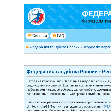
ФЕДЕР
Форум для тре
Ссылки
FAQ
Федерация гандбола России
Форум Федерац
Федерация гандбола России - Ре
Заходя на конференцию «Федерация гандбола России» (в да
следующими условиями. Если вы не согласны с ними, пожа
любое время и сделаем всё возможное, чтобы уведомить ва
использование конференции «Федерация гандбола России»
Наши форумы работают под управлением программного обе
Limited», «phpBB Teams»), выпущенного по лицензии «
GNU G
программного обеспечения phpBB строго связаны с организ