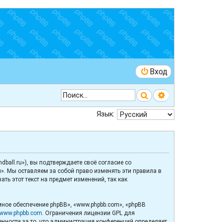
Вход
Поиск
Расширенный 
Язык:
ball.ru»), вы подтверждаете своё согласие со
». Мы оставляем за собой право изменять эти правила в
ь этот текст на предмет изменений, так как
ное обеспечение phpBB», «www.phpbb.com», «phpBB
www.phpbb.com
. Ограничения лицензии GPL для
венности за то, что администрация конференций определяет