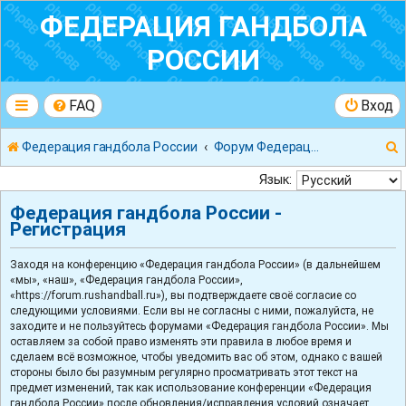
ФЕДЕРАЦИЯ ГАНДБОЛА
РОССИИ
FAQ
Вход
Федерация гандбола России
Форум Федерации Гандбола России
Язык:
Федерация гандбола России -
Регистрация
к
Заходя на конференцию «Федерация гандбола России» (в дальнейшем
«мы», «наш», «Федерация гандбола России»,
«https://forum.rushandball.ru»), вы подтверждаете своё согласие со
следующими условиями. Если вы не согласны с ними, пожалуйста, не
заходите и не пользуйтесь форумами «Федерация гандбола России». Мы
оставляем за собой право изменять эти правила в любое время и
сделаем всё возможное, чтобы уведомить вас об этом, однако с вашей
стороны было бы разумным регулярно просматривать этот текст на
предмет изменений, так как использование конференции «Федерация
гандбола России» после обновления/исправления условий означает