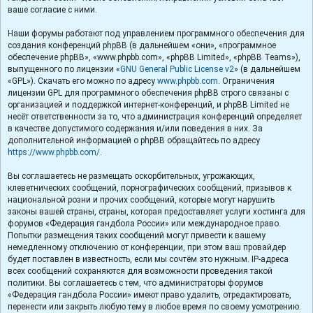
ваше согласие с ними.
Наши форумы работают под управлением программного обеспечения для
создания конференций phpBB (в дальнейшем «они», «программное
обеспечение phpBB», «www.phpbb.com», «phpBB Limited», «phpBB Teams»),
выпущенного по лицензии «
GNU General Public License v2
» (в дальнейшем
«GPL»). Скачать его можно по адресу
www.phpbb.com
. Ограничения
лицензии GPL для программного обеспечения phpBB строго связаны с
организацией и поддержкой интернет-конференций, и phpBB Limited не
несёт ответственности за то, что администрация конференций определяет
в качестве допустимого содержания и/или поведения в них. За
дополнительной информацией о phpBB обращайтесь по адресу
https://www.phpbb.com/
.
Вы соглашаетесь не размещать оскорбительных, угрожающих,
клеветнических сообщений, порнографических сообщений, призывов к
национальной розни и прочих сообщений, которые могут нарушить
законы вашей страны, страны, которая предоставляет услуги хостинга для
форумов «Федерация гандбола России» или международное право.
Попытки размещения таких сообщений могут привести к вашему
немедленному отключению от конференции, при этом ваш провайдер
будет поставлен в известность, если мы сочтём это нужным. IP-адреса
всех сообщений сохраняются для возможности проведения такой
политики. Вы соглашаетесь с тем, что администраторы форумов
«Федерация гандбола России» имеют право удалить, отредактировать,
перенести или закрыть любую тему в любое время по своему усмотрению.