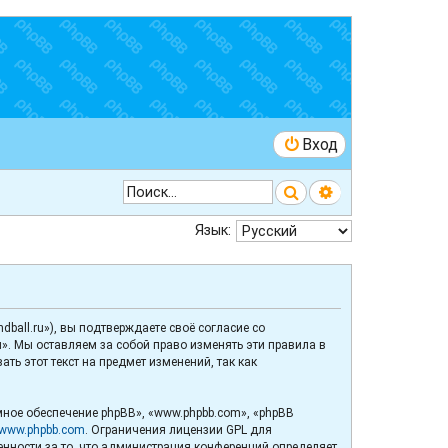
Вход
Поиск
Расширенный 
Язык:
ball.ru»), вы подтверждаете своё согласие со
». Мы оставляем за собой право изменять эти правила в
ь этот текст на предмет изменений, так как
ное обеспечение phpBB», «www.phpbb.com», «phpBB
www.phpbb.com
. Ограничения лицензии GPL для
венности за то, что администрация конференций определяет