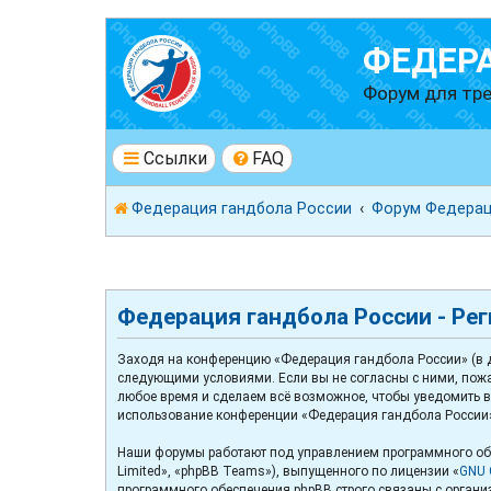
ФЕДЕР
Форум для тре
Ссылки
FAQ
Федерация гандбола России
Форум Федерац
Федерация гандбола России - Ре
Заходя на конференцию «Федерация гандбола России» (в да
следующими условиями. Если вы не согласны с ними, пожа
любое время и сделаем всё возможное, чтобы уведомить ва
использование конференции «Федерация гандбола России»
Наши форумы работают под управлением программного обе
Limited», «phpBB Teams»), выпущенного по лицензии «
GNU G
программного обеспечения phpBB строго связаны с организ