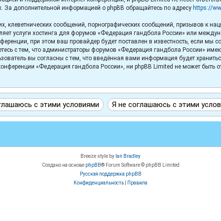
х. За дополнительной информацией о phpBB обращайтесь по адресу
https://w
х, клеветнических сообщений, порнографических сообщений, призывов к нац
вляет услуги хостинга для форумов «Федерация гандбола России» или между
еренции, при этом ваш провайдер будет поставлен в известность, если мы с
тесь с тем, что администраторы форумов «Федерация гандбола России» имеют 
зователь вы согласны с тем, что введённая вами информация будет хранитьс
онференции «Федерация гандбола России», ни phpBB Limited не может быть отв
Breeze style by
Ian Bradley
Создано на основе
phpBB
® Forum Software © phpBB Limited
Русская поддержка phpBB
Конфиденциальность
|
Правила