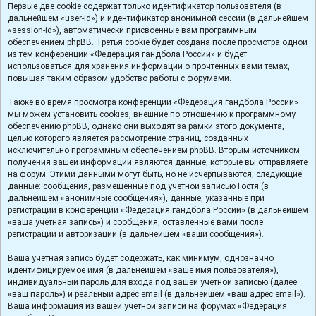
Первые две cookie содержат только идентификатор пользователя (в
дальнейшем «user-id») и идентификатор анонимной сессии (в дальнейшем
«session-id»), автоматически присвоенные вам программным
обеспечением phpBB. Третья cookie будет создана после просмотра одной
из тем конференции «Федерация гандбола России» и будет
использоваться для хранения информации о прочтённых вами темах,
повышая таким образом удобство работы с форумами.
Также во время просмотра конференции «Федерация гандбола России»
мы можем установить cookies, внешние по отношению к программному
обеспечению phpBB, однако они выходят за рамки этого документа,
целью которого является рассмотрение страниц, созданных
исключительно программным обеспечением phpBB. Вторым источником
получения вашей информации являются данные, которые вы отправляете
на форум. Этими данными могут быть, но не исчерпываются, следующие
данные: сообщения, размещённые под учётной записью Гостя (в
дальнейшем «анонимные сообщения»), данные, указанные при
регистрации в конференции «Федерация гандбола России» (в дальнейшем
«ваша учётная запись») и сообщения, оставленные вами после
регистрации и авторизации (в дальнейшем «ваши сообщения»).
Ваша учётная запись будет содержать, как минимум, однозначно
идентифицируемое имя (в дальнейшем «ваше имя пользователя»),
индивидуальный пароль для входа под вашей учётной записью (далее
«ваш пароль») и реальный адрес email (в дальнейшем «ваш адрес email»).
Ваша информация из вашей учётной записи на форумах «Федерация