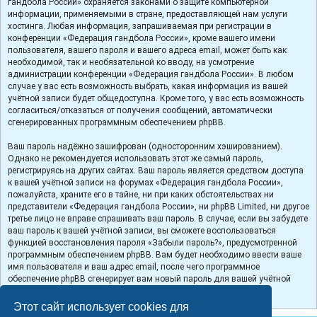
гандбола России» охраняется законами о защите компьютерной
информации, применяемыми в стране, предоставляющей нам услуги
хостинга. Любая информация, запрашиваемая при регистрации в
конференции «Федерация гандбола России», кроме вашего имени
пользователя, вашего пароля и вашего адреса email, может быть как
необходимой, так и необязательной ко вводу, на усмотрение
администрации конференции «Федерация гандбола России». В любом
случае у вас есть возможность выбрать, какая информация из вашей
учётной записи будет общедоступна. Кроме того, у вас есть возможность
согласиться/отказаться от получения сообщений, автоматически
сгенерированных программным обеспечением phpBB.
Ваш пароль надёжно зашифрован (односторонним хэшированием).
Однако не рекомендуется использовать этот же самый пароль,
регистрируясь на других сайтах. Ваш пароль является средством доступа
к вашей учётной записи на форумах «Федерация гандбола России»,
пожалуйста, храните его в тайне, ни при каких обстоятельствах ни
представители «Федерация гандбола России», ни phpBB Limited, ни другое
третье лицо не вправе спрашивать ваш пароль. В случае, если вы забудете
ваш пароль к вашей учётной записи, вы сможете воспользоваться
функцией восстановления пароля «Забыли пароль?», предусмотренной
программным обеспечением phpBB. Вам будет необходимо ввести ваше
имя пользователя и ваш адрес email, после чего программное
обеспечение phpBB сгенерирует вам новый пароль для вашей учётной
записи.
Этот сайт использует cookies для