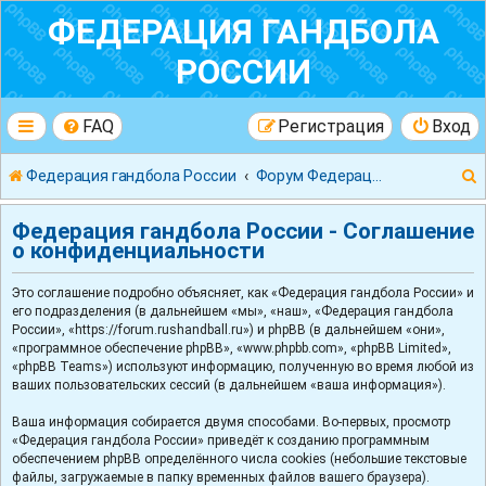
ФЕДЕРАЦИЯ ГАНДБОЛА
РОССИИ
FAQ
Регистрация
Вход
Федерация гандбола России
Форум Федерации Гандбола России
Федерация гандбола России - Соглашение
о конфиденциальности
Это соглашение подробно объясняет, как «Федерация гандбола России» и
к
его подразделения (в дальнейшем «мы», «наш», «Федерация гандбола
России», «https://forum.rushandball.ru») и phpBB (в дальнейшем «они»,
«программное обеспечение phpBB», «www.phpbb.com», «phpBB Limited»,
«phpBB Teams») используют информацию, полученную во время любой из
ваших пользовательских сессий (в дальнейшем «ваша информация»).
Ваша информация собирается двумя способами. Во-первых, просмотр
«Федерация гандбола России» приведёт к созданию программным
обеспечением phpBB определённого числа cookies (небольшие текстовые
файлы, загружаемые в папку временных файлов вашего браузера).