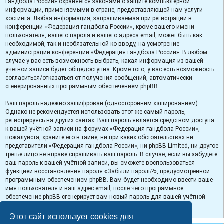
гандбола России» охраняется законами о защите компьютерной
информации, применяемыми в стране, предоставляющей нам услуги
хостинга. Любая информация, запрашиваемая при регистрации в
конференции «Федерация гандбола России», кроме вашего имени
пользователя, вашего пароля и вашего адреса email, может быть как
необходимой, так и необязательной ко вводу, на усмотрение
администрации конференции «Федерация гандбола России». В любом
случае у вас есть возможность выбрать, какая информация из вашей
учётной записи будет общедоступна. Кроме того, у вас есть возможность
согласиться/отказаться от получения сообщений, автоматически
сгенерированных программным обеспечением phpBB.
Ваш пароль надёжно зашифрован (односторонним хэшированием).
Однако не рекомендуется использовать этот же самый пароль,
регистрируясь на других сайтах. Ваш пароль является средством доступа
к вашей учётной записи на форумах «Федерация гандбола России»,
пожалуйста, храните его в тайне, ни при каких обстоятельствах ни
представители «Федерация гандбола России», ни phpBB Limited, ни другое
третье лицо не вправе спрашивать ваш пароль. В случае, если вы забудете
ваш пароль к вашей учётной записи, вы сможете воспользоваться
функцией восстановления пароля «Забыли пароль?», предусмотренной
программным обеспечением phpBB. Вам будет необходимо ввести ваше
имя пользователя и ваш адрес email, после чего программное
обеспечение phpBB сгенерирует вам новый пароль для вашей учётной
записи.
Этот сайт использует cookies для