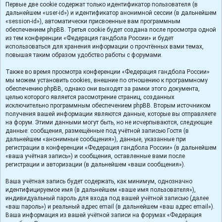
Первые две cookie содержат только идентификатор пользователя (в
дальнейшем «user-id») и идентификатор анонимной сессии (в дальнейшем
«session-id»), автоматически присвоенные вам программным
обеспечением phpBB. Третья cookie будет создана после просмотра одной
из тем конференции «Федерация гандбола России» и будет
использоваться для хранения информации о прочтённых вами темах,
повышая таким образом удобство работы с форумами.
Также во время просмотра конференции «Федерация гандбола России»
мы можем установить cookies, внешние по отношению к программному
обеспечению phpBB, однако они выходят за рамки этого документа,
целью которого является рассмотрение страниц, созданных
исключительно программным обеспечением phpBB. Вторым источником
получения вашей информации являются данные, которые вы отправляете
на форум. Этими данными могут быть, но не исчерпываются, следующие
данные: сообщения, размещённые под учётной записью Гостя (в
дальнейшем «анонимные сообщения»), данные, указанные при
регистрации в конференции «Федерация гандбола России» (в дальнейшем
«ваша учётная запись») и сообщения, оставленные вами после
регистрации и авторизации (в дальнейшем «ваши сообщения»).
Ваша учётная запись будет содержать, как минимум, однозначно
идентифицируемое имя (в дальнейшем «ваше имя пользователя»),
индивидуальный пароль для входа под вашей учётной записью (далее
«ваш пароль») и реальный адрес email (в дальнейшем «ваш адрес email»).
Ваша информация из вашей учётной записи на форумах «Федерация