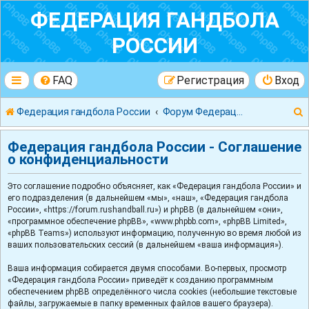
ФЕДЕРАЦИЯ ГАНДБОЛА
РОССИИ
FAQ
Регистрация
Вход
Федерация гандбола России
Форум Федерации Гандбола России
Федерация гандбола России - Соглашение
о конфиденциальности
Это соглашение подробно объясняет, как «Федерация гандбола России» и
к
его подразделения (в дальнейшем «мы», «наш», «Федерация гандбола
России», «https://forum.rushandball.ru») и phpBB (в дальнейшем «они»,
«программное обеспечение phpBB», «www.phpbb.com», «phpBB Limited»,
«phpBB Teams») используют информацию, полученную во время любой из
ваших пользовательских сессий (в дальнейшем «ваша информация»).
Ваша информация собирается двумя способами. Во-первых, просмотр
«Федерация гандбола России» приведёт к созданию программным
обеспечением phpBB определённого числа cookies (небольшие текстовые
файлы, загружаемые в папку временных файлов вашего браузера).