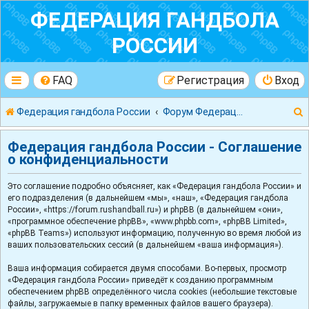
ФЕДЕРАЦИЯ ГАНДБОЛА
РОССИИ
FAQ
Регистрация
Вход
Федерация гандбола России
Форум Федерации Гандбола России
Федерация гандбола России - Соглашение
о конфиденциальности
Это соглашение подробно объясняет, как «Федерация гандбола России» и
к
его подразделения (в дальнейшем «мы», «наш», «Федерация гандбола
России», «https://forum.rushandball.ru») и phpBB (в дальнейшем «они»,
«программное обеспечение phpBB», «www.phpbb.com», «phpBB Limited»,
«phpBB Teams») используют информацию, полученную во время любой из
ваших пользовательских сессий (в дальнейшем «ваша информация»).
Ваша информация собирается двумя способами. Во-первых, просмотр
«Федерация гандбола России» приведёт к созданию программным
обеспечением phpBB определённого числа cookies (небольшие текстовые
файлы, загружаемые в папку временных файлов вашего браузера).