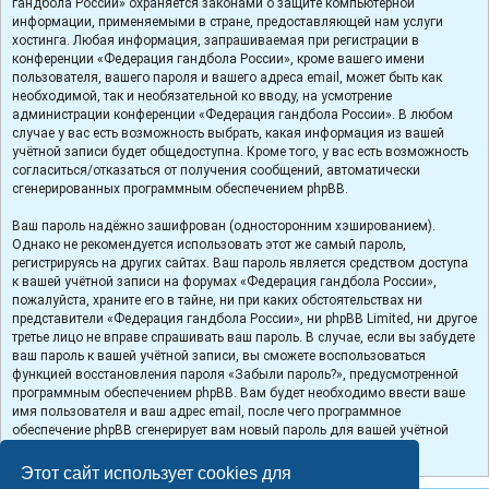
гандбола России» охраняется законами о защите компьютерной
информации, применяемыми в стране, предоставляющей нам услуги
хостинга. Любая информация, запрашиваемая при регистрации в
конференции «Федерация гандбола России», кроме вашего имени
пользователя, вашего пароля и вашего адреса email, может быть как
необходимой, так и необязательной ко вводу, на усмотрение
администрации конференции «Федерация гандбола России». В любом
случае у вас есть возможность выбрать, какая информация из вашей
учётной записи будет общедоступна. Кроме того, у вас есть возможность
согласиться/отказаться от получения сообщений, автоматически
сгенерированных программным обеспечением phpBB.
Ваш пароль надёжно зашифрован (односторонним хэшированием).
Однако не рекомендуется использовать этот же самый пароль,
регистрируясь на других сайтах. Ваш пароль является средством доступа
к вашей учётной записи на форумах «Федерация гандбола России»,
пожалуйста, храните его в тайне, ни при каких обстоятельствах ни
представители «Федерация гандбола России», ни phpBB Limited, ни другое
третье лицо не вправе спрашивать ваш пароль. В случае, если вы забудете
ваш пароль к вашей учётной записи, вы сможете воспользоваться
функцией восстановления пароля «Забыли пароль?», предусмотренной
программным обеспечением phpBB. Вам будет необходимо ввести ваше
имя пользователя и ваш адрес email, после чего программное
обеспечение phpBB сгенерирует вам новый пароль для вашей учётной
записи.
Этот сайт использует cookies для