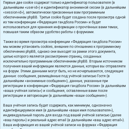
Первые две cookie содержат только идентификатор пользователя (в
дальнейшем «user-id») и идентификатор анонимной сессии (в дальнейшем
«session-id»), автоматически присвоенные вам программным
обеспечением phpBB. Третья cookie будет создана после просмотра одной
из тем конференции «Федерация гандбола России» и будет
использоваться для хранения информации о прочтённых вами темах,
повышая таким образом удобство работы с форумами.
Также во время просмотра конференции «Федерация гандбола России»
мы можем установить cookies, внешние по отношению к программному
обеспечению phpBB, однако они выходят за рамки этого документа,
целью которого является рассмотрение страниц, созданных
исключительно программным обеспечением phpBB. Вторым источником
получения вашей информации являются данные, которые вы отправляете
на форум. Этими данными могут быть, но не исчерпываются, следующие
данные: сообщения, размещённые под учётной записью Гостя (в
дальнейшем «анонимные сообщения»), данные, указанные при
регистрации в конференции «Федерация гандбола России» (в дальнейшем
«ваша учётная запись») и сообщения, оставленные вами после
регистрации и авторизации (в дальнейшем «ваши сообщения»).
Ваша учётная запись будет содержать, как минимум, однозначно
идентифицируемое имя (в дальнейшем «ваше имя пользователя»),
индивидуальный пароль для входа под вашей учётной записью (далее
«ваш пароль») и реальный адрес email (в дальнейшем «ваш адрес email»).
Ваша информация из вашей учётной записи на форумах «Федерация