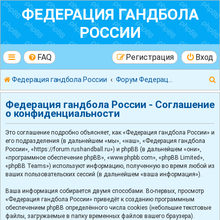
ФЕДЕРАЦИЯ ГАНДБОЛА
РОССИИ
FAQ
Регистрация
Вход
Федерация гандбола России
Форум Федерации Гандбола России
Федерация гандбола России - Соглашение
о конфиденциальности
Это соглашение подробно объясняет, как «Федерация гандбола России» и
к
его подразделения (в дальнейшем «мы», «наш», «Федерация гандбола
России», «https://forum.rushandball.ru») и phpBB (в дальнейшем «они»,
«программное обеспечение phpBB», «www.phpbb.com», «phpBB Limited»,
«phpBB Teams») используют информацию, полученную во время любой из
ваших пользовательских сессий (в дальнейшем «ваша информация»).
Ваша информация собирается двумя способами. Во-первых, просмотр
«Федерация гандбола России» приведёт к созданию программным
обеспечением phpBB определённого числа cookies (небольшие текстовые
файлы, загружаемые в папку временных файлов вашего браузера).