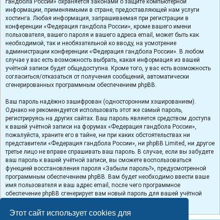
гандбола России» охраняется законами о защите компьютерной
информации, применяемыми в стране, предоставляющей нам услуги
хостинга. Любая информация, запрашиваемая при регистрации в
конференции «Федерация гандбола России», кроме вашего имени
пользователя, вашего пароля и вашего адреса email, может быть как
необходимой, так и необязательной ко вводу, на усмотрение
администрации конференции «Федерация гандбола России». В любом
случае у вас есть возможность выбрать, какая информация из вашей
учётной записи будет общедоступна. Кроме того, у вас есть возможность
согласиться/отказаться от получения сообщений, автоматически
сгенерированных программным обеспечением phpBB.
Ваш пароль надёжно зашифрован (односторонним хэшированием).
Однако не рекомендуется использовать этот же самый пароль,
регистрируясь на других сайтах. Ваш пароль является средством доступа
к вашей учётной записи на форумах «Федерация гандбола России»,
пожалуйста, храните его в тайне, ни при каких обстоятельствах ни
представители «Федерация гандбола России», ни phpBB Limited, ни другое
третье лицо не вправе спрашивать ваш пароль. В случае, если вы забудете
ваш пароль к вашей учётной записи, вы сможете воспользоваться
функцией восстановления пароля «Забыли пароль?», предусмотренной
программным обеспечением phpBB. Вам будет необходимо ввести ваше
имя пользователя и ваш адрес email, после чего программное
обеспечение phpBB сгенерирует вам новый пароль для вашей учётной
записи.
Этот сайт использует cookies для