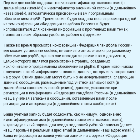
Первые две cookie содержат только идентификатор пользователя (в
дальнейшем «user-id») и идентификатор анонимной сессии (в дальнейшем
«session-id»), автоматически присвоенные вам программным
обеспечением phpBB. Третья cookie будет создана после просмотра одной
из тем конференции «Федерация гандбола России» и будет
использоваться для хранения информации о прочтённых вами темах,
повышая таким образом удобство работы с форумами.
Также во время просмотра конференции «Федерация гандбола России»
мы можем установить cookies, внешние по отношению к программному
обеспечению phpBB, однако они выходят за рамки этого документа,
целью которого является рассмотрение страниц, созданных
исключительно программным обеспечением phpBB. Вторым источником
получения вашей информации являются данные, которые вы отправляете
на форум. Этими данными могут быть, но не исчерпываются, следующие
данные: сообщения, размещённые под учётной записью Гостя (в
дальнейшем «анонимные сообщения»), данные, указанные при
регистрации в конференции «Федерация гандбола России» (в дальнейшем
«ваша учётная запись») и сообщения, оставленные вами после
регистрации и авторизации (в дальнейшем «ваши сообщения»).
Ваша учётная запись будет содержать, как минимум, однозначно
идентифицируемое имя (в дальнейшем «ваше имя пользователя»),
индивидуальный пароль для входа под вашей учётной записью (далее
«ваш пароль») и реальный адрес email (в дальнейшем «ваш адрес email»).
Ваша информация из вашей учётной записи на форумах «Федерация