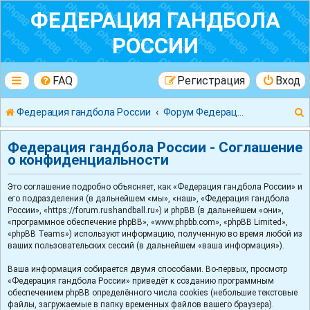
ФЕДЕРАЦИЯ ГАНДБОЛА
РОССИИ
FAQ
Регистрация
Вход
Федерация гандбола России
Форум Федерации Гандбола России
Федерация гандбола России - Соглашение
о конфиденциальности
Это соглашение подробно объясняет, как «Федерация гандбола России» и
к
его подразделения (в дальнейшем «мы», «наш», «Федерация гандбола
России», «https://forum.rushandball.ru») и phpBB (в дальнейшем «они»,
«программное обеспечение phpBB», «www.phpbb.com», «phpBB Limited»,
«phpBB Teams») используют информацию, полученную во время любой из
ваших пользовательских сессий (в дальнейшем «ваша информация»).
Ваша информация собирается двумя способами. Во-первых, просмотр
«Федерация гандбола России» приведёт к созданию программным
обеспечением phpBB определённого числа cookies (небольшие текстовые
файлы, загружаемые в папку временных файлов вашего браузера).