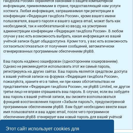
гандбола России» охраняется законами о защите компьютерной
информации, применяемыми в стране, предоставляющей нам услуги
хостинга. Любая информация, запрашиваемая при регистрации в
конференции «Федерация гандбола России», кроме вашего имени
пользователя, вашего пароля и вашего адреса email, может быть как
необходимой, так и необязательной ко вводу, на усмотрение
администрации конференции «Федерация гандбола России». В любом
случае у вас есть возможность выбрать, какая информация из вашей
учётной записи будет общедоступна. Кроме того, у вас есть возможность
согласиться/отказаться от получения сообщений, автоматически
сгенерированных программным обеспечением phpBB.
Ваш пароль надёжно зашифрован (односторонним хэшированием).
Однако не рекомендуется использовать этот же самый пароль,
регистрируясь на других сайтах. Ваш пароль является средством доступа
к вашей учётной записи на форумах «Федерация гандбола России»,
пожалуйста, храните его в тайне, ни при каких обстоятельствах ни
представители «Федерация гандбола России», ни phpBB Limited, ни другое
третье лицо не вправе спрашивать ваш пароль. В случае, если вы забудете
ваш пароль к вашей учётной записи, вы сможете воспользоваться
функцией восстановления пароля «Забыли пароль?», предусмотренной
программным обеспечением phpBB. Вам будет необходимо ввести ваше
имя пользователя и ваш адрес email, после чего программное
обеспечение phpBB сгенерирует вам новый пароль для вашей учётной
записи.
Этот сайт использует cookies для