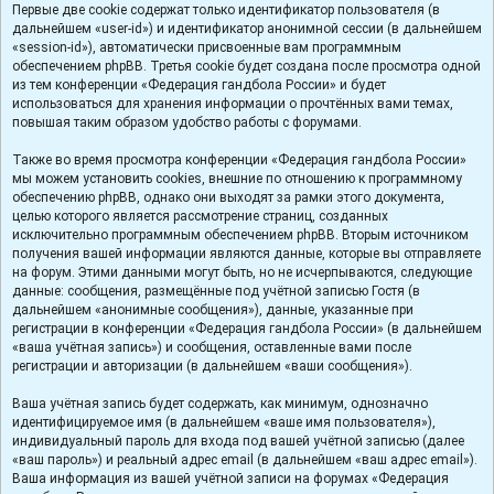
Первые две cookie содержат только идентификатор пользователя (в
дальнейшем «user-id») и идентификатор анонимной сессии (в дальнейшем
«session-id»), автоматически присвоенные вам программным
обеспечением phpBB. Третья cookie будет создана после просмотра одной
из тем конференции «Федерация гандбола России» и будет
использоваться для хранения информации о прочтённых вами темах,
повышая таким образом удобство работы с форумами.
Также во время просмотра конференции «Федерация гандбола России»
мы можем установить cookies, внешние по отношению к программному
обеспечению phpBB, однако они выходят за рамки этого документа,
целью которого является рассмотрение страниц, созданных
исключительно программным обеспечением phpBB. Вторым источником
получения вашей информации являются данные, которые вы отправляете
на форум. Этими данными могут быть, но не исчерпываются, следующие
данные: сообщения, размещённые под учётной записью Гостя (в
дальнейшем «анонимные сообщения»), данные, указанные при
регистрации в конференции «Федерация гандбола России» (в дальнейшем
«ваша учётная запись») и сообщения, оставленные вами после
регистрации и авторизации (в дальнейшем «ваши сообщения»).
Ваша учётная запись будет содержать, как минимум, однозначно
идентифицируемое имя (в дальнейшем «ваше имя пользователя»),
индивидуальный пароль для входа под вашей учётной записью (далее
«ваш пароль») и реальный адрес email (в дальнейшем «ваш адрес email»).
Ваша информация из вашей учётной записи на форумах «Федерация