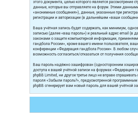
этого документа, целью которого является рассмотрение
данные, которые вы отправляете на форум. Этими данными
«анонимные сообщения»), данные, указанные при регистра
регистрации и авторизации (в дальнейшем «ваши сообщени
Ваша учётная запись будет содержать, как минимум, одн
записью (далее «ваш пароль») и реальный адрес email (в
законами о защите компьютерной информации, применяемы
гандбола России», кроме вашего имени пользователя, ваше
конференции «Федерация гандбола России». В любом случае
возможность согласиться/отказаться от получения сообщ
Ваш пароль надёжно зашифрован (односторонним хэширован
доступа к вашей учётной записи на форумах «Федерация га
phpBB Limited, ни другое третье лицо не вправе спрашиват
пароля «Забыли пароль?», предусмотренной программным о
phpBB сгенерирует вам новый пароль для вашей учётной за