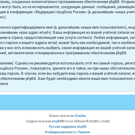
 страниц, созданных исключительно программным обеспечением phpBB. Втор
 могут быть, но не исчерпываются, следующие данные: сообщения, размещён
ции в конференции «Федерация гандбола России» (в дальнейшем «ваша учётн
я»).
означно идентифицируемое имя (в дальнейшем «ваше имя пользователя»), ин
 дальнейшем «ваш адрес email»). Ваша информация из вашей учётной записи н
ми в стране, предоставляющей нам услуги хостинга. Любая информация, за
го пароля и вашего адреса email, может быть как необходимой, так и необяз
 у вас есть возможность выбрать, какая информация из вашей учётной записи
ений, автоматически сгенерированных программным обеспечением phpBB.
ием). Однако не рекомендуется использовать этот же самый пароль, регистр
ндбола России», пожалуйста, храните его в тайне, ни при каких обстоятельст
ь ваш пароль. В случае, если вы забудете ваш пароль к вашей учётной записи
беспечением phpBB. Вам будет необходимо ввести ваше имя пользователя и 
писи.
Breeze style by
Ian Bradley
Создано на основе
phpBB
® Forum Software © phpBB Limited
Русская поддержка phpBB
Конфиденциальность
|
Правила