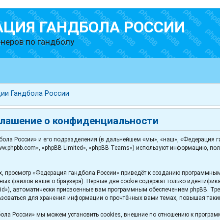
АЦИЯ ГАНДБОЛА РОССИИ
неров по гандболу
ии Гандбола России
глашение о конфиденциальности
ла России» и его подразделения (в дальнейшем «мы», «наш», «Федерация ганд
w.phpbb.com», «phpBB Limited», «phpBB Teams») используют информацию, по
, просмотр «Федерация гандбола России» приведёт к созданию программным
ых файлов вашего браузера). Первые две cookie содержат только идентификат
id»), автоматически присвоенные вам программным обеспечением phpBB. Трет
ьзоваться для хранения информации о прочтённых вами темах, повышая таки
ола России» мы можем установить cookies, внешние по отношению к програм