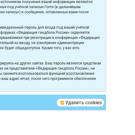
ым источником получения вашей информации являются
ные под учётной записью Гостя (в дальнейшем
ая запись») и сообщения, оставленные вами после
дивидуальный пароль для входа под вашей учётной
а форумах «Федерация гандбола России» охраняется
прашиваемая при регистрации в конференции «Федерация
ательной ко вводу, на усмотрение администрации
 будет общедоступна. Кроме того, у вас есть
ируясь на других сайтах. Ваш пароль является средством
вах ни представители «Федерация гандбола России», ни
, вы сможете воспользоваться функцией восстановления
ваш адрес email, после чего программное обеспечение
Удалить cookies