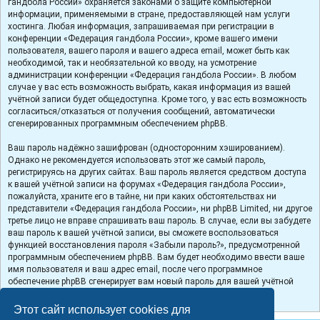
гандбола России» охраняется законами о защите компьютерной
информации, применяемыми в стране, предоставляющей нам услуги
хостинга. Любая информация, запрашиваемая при регистрации в
конференции «Федерация гандбола России», кроме вашего имени
пользователя, вашего пароля и вашего адреса email, может быть как
необходимой, так и необязательной ко вводу, на усмотрение
администрации конференции «Федерация гандбола России». В любом
случае у вас есть возможность выбрать, какая информация из вашей
учётной записи будет общедоступна. Кроме того, у вас есть возможность
согласиться/отказаться от получения сообщений, автоматически
сгенерированных программным обеспечением phpBB.
Ваш пароль надёжно зашифрован (односторонним хэшированием).
Однако не рекомендуется использовать этот же самый пароль,
регистрируясь на других сайтах. Ваш пароль является средством доступа
к вашей учётной записи на форумах «Федерация гандбола России»,
пожалуйста, храните его в тайне, ни при каких обстоятельствах ни
представители «Федерация гандбола России», ни phpBB Limited, ни другое
третье лицо не вправе спрашивать ваш пароль. В случае, если вы забудете
ваш пароль к вашей учётной записи, вы сможете воспользоваться
функцией восстановления пароля «Забыли пароль?», предусмотренной
программным обеспечением phpBB. Вам будет необходимо ввести ваше
имя пользователя и ваш адрес email, после чего программное
обеспечение phpBB сгенерирует вам новый пароль для вашей учётной
записи.
Этот сайт использует cookies для