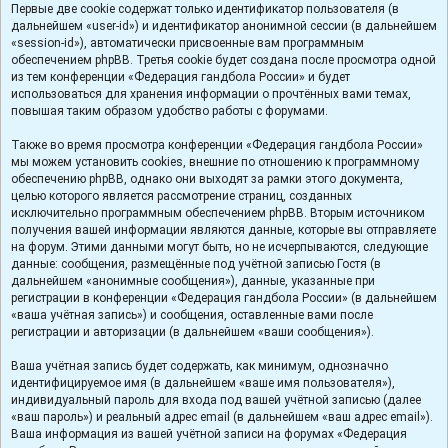
Первые две cookie содержат только идентификатор пользователя (в
дальнейшем «user-id») и идентификатор анонимной сессии (в дальнейшем
«session-id»), автоматически присвоенные вам программным
обеспечением phpBB. Третья cookie будет создана после просмотра одной
из тем конференции «Федерация гандбола России» и будет
использоваться для хранения информации о прочтённых вами темах,
повышая таким образом удобство работы с форумами.
Также во время просмотра конференции «Федерация гандбола России»
мы можем установить cookies, внешние по отношению к программному
обеспечению phpBB, однако они выходят за рамки этого документа,
целью которого является рассмотрение страниц, созданных
исключительно программным обеспечением phpBB. Вторым источником
получения вашей информации являются данные, которые вы отправляете
на форум. Этими данными могут быть, но не исчерпываются, следующие
данные: сообщения, размещённые под учётной записью Гостя (в
дальнейшем «анонимные сообщения»), данные, указанные при
регистрации в конференции «Федерация гандбола России» (в дальнейшем
«ваша учётная запись») и сообщения, оставленные вами после
регистрации и авторизации (в дальнейшем «ваши сообщения»).
Ваша учётная запись будет содержать, как минимум, однозначно
идентифицируемое имя (в дальнейшем «ваше имя пользователя»),
индивидуальный пароль для входа под вашей учётной записью (далее
«ваш пароль») и реальный адрес email (в дальнейшем «ваш адрес email»).
Ваша информация из вашей учётной записи на форумах «Федерация