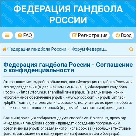
ФЕДЕРАЦИЯ ГАНДБОЛА
РОССИИ
FAQ
Регистрация
Вход
Федерация гандбола России
Форум Федерации Гандбола России
Федерация гандбола России - Соглашение
о конфиденциальности
Это соглашение подробно объясняет, как «Федерация гандбола России» и
к
его подразделения (в дальнейшем «мы», «наш», «Федерация гандбола
России», «https://forum.rushandball.ru») и phpBB (в дальнейшем «они»,
«программное обеспечение phpBB», «www.phpbb.com», «phpBB Limited»,
«phpBB Teams») используют информацию, полученную во время любой из
ваших пользовательских сессий (в дальнейшем «ваша информация»).
Ваша информация собирается двумя способами. Во-первых, просмотр
«Федерация гандбола России» приведёт к созданию программным
обеспечением phpBB определённого числа cookies (небольшие текстовые
файлы, загружаемые в папку временных файлов вашего браузера).