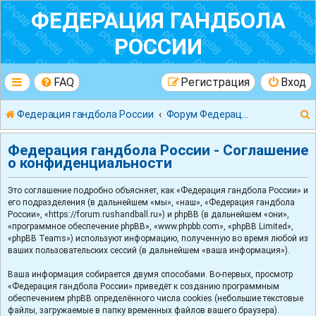
ФЕДЕРАЦИЯ ГАНДБОЛА
РОССИИ
FAQ
Регистрация
Вход
Федерация гандбола России
Форум Федерации Гандбола России
Федерация гандбола России - Соглашение
о конфиденциальности
Это соглашение подробно объясняет, как «Федерация гандбола России» и
к
его подразделения (в дальнейшем «мы», «наш», «Федерация гандбола
России», «https://forum.rushandball.ru») и phpBB (в дальнейшем «они»,
«программное обеспечение phpBB», «www.phpbb.com», «phpBB Limited»,
«phpBB Teams») используют информацию, полученную во время любой из
ваших пользовательских сессий (в дальнейшем «ваша информация»).
Ваша информация собирается двумя способами. Во-первых, просмотр
«Федерация гандбола России» приведёт к созданию программным
обеспечением phpBB определённого числа cookies (небольшие текстовые
файлы, загружаемые в папку временных файлов вашего браузера).