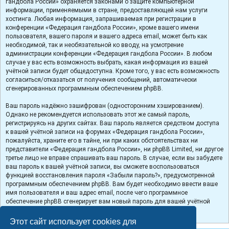
гандбола России» охраняется законами о защите компьютерной
информации, применяемыми в стране, предоставляющей нам услуги
хостинга. Любая информация, запрашиваемая при регистрации в
конференции «Федерация гандбола России», кроме вашего имени
пользователя, вашего пароля и вашего адреса email, может быть как
необходимой, так и необязательной ко вводу, на усмотрение
администрации конференции «Федерация гандбола России». В любом
случае у вас есть возможность выбрать, какая информация из вашей
учётной записи будет общедоступна. Кроме того, у вас есть возможность
согласиться/отказаться от получения сообщений, автоматически
сгенерированных программным обеспечением phpBB.
Ваш пароль надёжно зашифрован (односторонним хэшированием).
Однако не рекомендуется использовать этот же самый пароль,
регистрируясь на других сайтах. Ваш пароль является средством доступа
к вашей учётной записи на форумах «Федерация гандбола России»,
пожалуйста, храните его в тайне, ни при каких обстоятельствах ни
представители «Федерация гандбола России», ни phpBB Limited, ни другое
третье лицо не вправе спрашивать ваш пароль. В случае, если вы забудете
ваш пароль к вашей учётной записи, вы сможете воспользоваться
функцией восстановления пароля «Забыли пароль?», предусмотренной
программным обеспечением phpBB. Вам будет необходимо ввести ваше
имя пользователя и ваш адрес email, после чего программное
обеспечение phpBB сгенерирует вам новый пароль для вашей учётной
записи.
Этот сайт использует cookies для