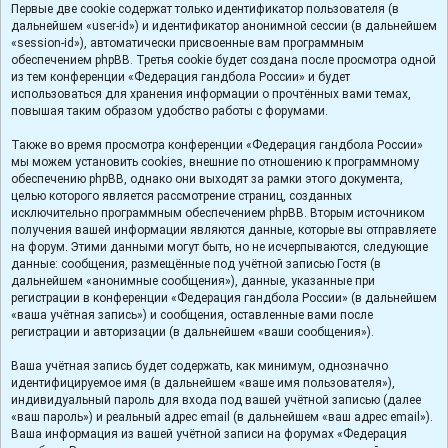
Первые две cookie содержат только идентификатор пользователя (в
дальнейшем «user-id») и идентификатор анонимной сессии (в дальнейшем
«session-id»), автоматически присвоенные вам программным
обеспечением phpBB. Третья cookie будет создана после просмотра одной
из тем конференции «Федерация гандбола России» и будет
использоваться для хранения информации о прочтённых вами темах,
повышая таким образом удобство работы с форумами.
Также во время просмотра конференции «Федерация гандбола России»
мы можем установить cookies, внешние по отношению к программному
обеспечению phpBB, однако они выходят за рамки этого документа,
целью которого является рассмотрение страниц, созданных
исключительно программным обеспечением phpBB. Вторым источником
получения вашей информации являются данные, которые вы отправляете
на форум. Этими данными могут быть, но не исчерпываются, следующие
данные: сообщения, размещённые под учётной записью Гостя (в
дальнейшем «анонимные сообщения»), данные, указанные при
регистрации в конференции «Федерация гандбола России» (в дальнейшем
«ваша учётная запись») и сообщения, оставленные вами после
регистрации и авторизации (в дальнейшем «ваши сообщения»).
Ваша учётная запись будет содержать, как минимум, однозначно
идентифицируемое имя (в дальнейшем «ваше имя пользователя»),
индивидуальный пароль для входа под вашей учётной записью (далее
«ваш пароль») и реальный адрес email (в дальнейшем «ваш адрес email»).
Ваша информация из вашей учётной записи на форумах «Федерация