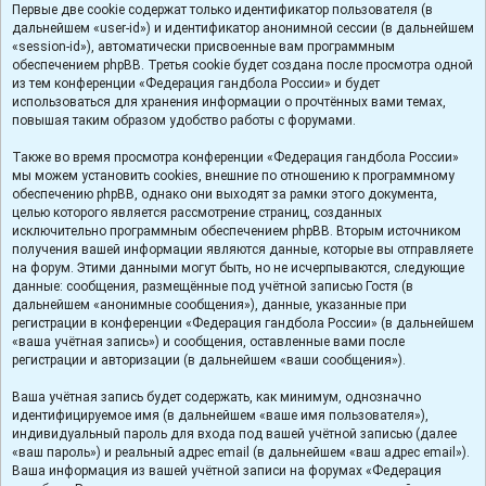
Первые две cookie содержат только идентификатор пользователя (в
дальнейшем «user-id») и идентификатор анонимной сессии (в дальнейшем
«session-id»), автоматически присвоенные вам программным
обеспечением phpBB. Третья cookie будет создана после просмотра одной
из тем конференции «Федерация гандбола России» и будет
использоваться для хранения информации о прочтённых вами темах,
повышая таким образом удобство работы с форумами.
Также во время просмотра конференции «Федерация гандбола России»
мы можем установить cookies, внешние по отношению к программному
обеспечению phpBB, однако они выходят за рамки этого документа,
целью которого является рассмотрение страниц, созданных
исключительно программным обеспечением phpBB. Вторым источником
получения вашей информации являются данные, которые вы отправляете
на форум. Этими данными могут быть, но не исчерпываются, следующие
данные: сообщения, размещённые под учётной записью Гостя (в
дальнейшем «анонимные сообщения»), данные, указанные при
регистрации в конференции «Федерация гандбола России» (в дальнейшем
«ваша учётная запись») и сообщения, оставленные вами после
регистрации и авторизации (в дальнейшем «ваши сообщения»).
Ваша учётная запись будет содержать, как минимум, однозначно
идентифицируемое имя (в дальнейшем «ваше имя пользователя»),
индивидуальный пароль для входа под вашей учётной записью (далее
«ваш пароль») и реальный адрес email (в дальнейшем «ваш адрес email»).
Ваша информация из вашей учётной записи на форумах «Федерация