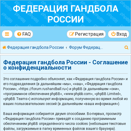
ФЕДЕРАЦИЯ ГАНДБОЛА
РОССИИ
FAQ
Регистрация
Вход
Федерация гандбола России
Форум Федерации Гандбола России
Федерация гандбола России - Соглашение
о конфиденциальности
Это соглашение подробно объясняет, как «Федерация гандбола России» и
к
его подразделения (в дальнейшем «мы», «наш», «Федерация гандбола
России», «https://forum.rushandball.ru») и phpBB (в дальнейшем «они»,
«программное обеспечение phpBB», «www.phpbb.com», «phpBB Limited»,
«phpBB Teams») используют информацию, полученную во время любой из
ваших пользовательских сессий (в дальнейшем «ваша информация»).
Ваша информация собирается двумя способами. Во-первых, просмотр
«Федерация гандбола России» приведёт к созданию программным
обеспечением phpBB определённого числа cookies (небольшие текстовые
файлы, загружаемые в папку временных файлов вашего браузера).