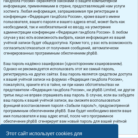
гандбола России» охраняется законами о защите компьютерной
информации, применяемыми в стране, предоставляющей нам услуги
хостинга. Любая информация, запрашиваемая при регистрации в
конференции «Федерация гандбола России», кроме вашего имени
пользователя, вашего пароля и вашего адреса email, может быть как
необходимой, так и необязательной ко вводу, на усмотрение
администрации конференции «Федерация гандбола России». В любом
случае у вас есть возможность выбрать, какая информация из вашей
учётной записи будет общедоступна. Кроме того, у вас есть возможность
согласиться/отказаться от получения сообщений, автоматически
сгенерированных программным обеспечением phpBB.
Ваш пароль надёжно зашифрован (односторонним хэшированием).
Однако не рекомендуется использовать этот же самый пароль,
регистрируясь на других сайтах. Ваш пароль является средством доступа
к вашей учётной записи на форумах «Федерация гандбола России»,
пожалуйста, храните его в тайне, ни при каких обстоятельствах ни
представители «Федерация гандбола России», ни phpBB Limited, ни другое
третье лицо не вправе спрашивать ваш пароль. В случае, если вы забудете
ваш пароль к вашей учётной записи, вы сможете воспользоваться
функцией восстановления пароля «Забыли пароль?», предусмотренной
программным обеспечением phpBB. Вам будет необходимо ввести ваше
имя пользователя и ваш адрес email, после чего программное
обеспечение phpBB сгенерирует вам новый пароль для вашей учётной
записи.
Этот сайт использует cookies для