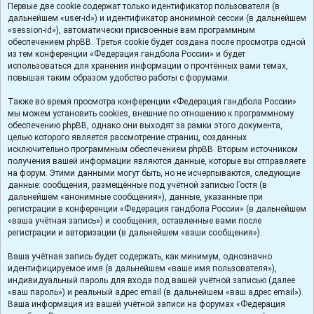
Первые две cookie содержат только идентификатор пользователя (в
дальнейшем «user-id») и идентификатор анонимной сессии (в дальнейшем
«session-id»), автоматически присвоенные вам программным
обеспечением phpBB. Третья cookie будет создана после просмотра одной
из тем конференции «Федерация гандбола России» и будет
использоваться для хранения информации о прочтённых вами темах,
повышая таким образом удобство работы с форумами.
Также во время просмотра конференции «Федерация гандбола России»
мы можем установить cookies, внешние по отношению к программному
обеспечению phpBB, однако они выходят за рамки этого документа,
целью которого является рассмотрение страниц, созданных
исключительно программным обеспечением phpBB. Вторым источником
получения вашей информации являются данные, которые вы отправляете
на форум. Этими данными могут быть, но не исчерпываются, следующие
данные: сообщения, размещённые под учётной записью Гостя (в
дальнейшем «анонимные сообщения»), данные, указанные при
регистрации в конференции «Федерация гандбола России» (в дальнейшем
«ваша учётная запись») и сообщения, оставленные вами после
регистрации и авторизации (в дальнейшем «ваши сообщения»).
Ваша учётная запись будет содержать, как минимум, однозначно
идентифицируемое имя (в дальнейшем «ваше имя пользователя»),
индивидуальный пароль для входа под вашей учётной записью (далее
«ваш пароль») и реальный адрес email (в дальнейшем «ваш адрес email»).
Ваша информация из вашей учётной записи на форумах «Федерация