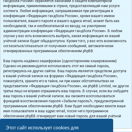
гандбола России» охраняется законами о защите компьютерной
информации, применяемыми в стране, предоставляющей нам услуги
хостинга. Любая информация, запрашиваемая при регистрации в
конференции «Федерация гандбола России», кроме вашего имени
пользователя, вашего пароля и вашего адреса email, может быть как
необходимой, так и необязательной ко вводу, на усмотрение
администрации конференции «Федерация гандбола России». В любом
случае у вас есть возможность выбрать, какая информация из вашей
учётной записи будет общедоступна. Кроме того, у вас есть возможность
согласиться/отказаться от получения сообщений, автоматически
сгенерированных программным обеспечением phpBB.
Ваш пароль надёжно зашифрован (односторонним хэшированием).
Однако не рекомендуется использовать этот же самый пароль,
регистрируясь на других сайтах. Ваш пароль является средством доступа
к вашей учётной записи на форумах «Федерация гандбола России»,
пожалуйста, храните его в тайне, ни при каких обстоятельствах ни
представители «Федерация гандбола России», ни phpBB Limited, ни другое
третье лицо не вправе спрашивать ваш пароль. В случае, если вы забудете
ваш пароль к вашей учётной записи, вы сможете воспользоваться
функцией восстановления пароля «Забыли пароль?», предусмотренной
программным обеспечением phpBB. Вам будет необходимо ввести ваше
имя пользователя и ваш адрес email, после чего программное
обеспечение phpBB сгенерирует вам новый пароль для вашей учётной
записи.
Этот сайт использует cookies для