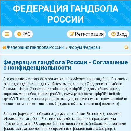
ФЕДЕРАЦИЯ ГАНДБОЛА
РОССИИ
FAQ
Регистрация
Вход
Федерация гандбола России
Форум Федерации Гандбола России
Федерация гандбола России - Соглашение
о конфиденциальности
Это соглашение подробно объясняет, как «Федерация гандбола России» и
к
его подразделения (в дальнейшем «мы», «наш», «Федерация гандбола
России», «https://forum.rushandball.ru») и phpBB (в дальнейшем «они»,
«программное обеспечение phpBB», «www.phpbb.com», «phpBB Limited»,
«phpBB Teams») используют информацию, полученную во время любой из
ваших пользовательских сессий (в дальнейшем «ваша информация»).
Ваша информация собирается двумя способами. Во-первых, просмотр
«Федерация гандбола России» приведёт к созданию программным
обеспечением phpBB определённого числа cookies (небольшие текстовые
файлы, загружаемые в папку временных файлов вашего браузера).