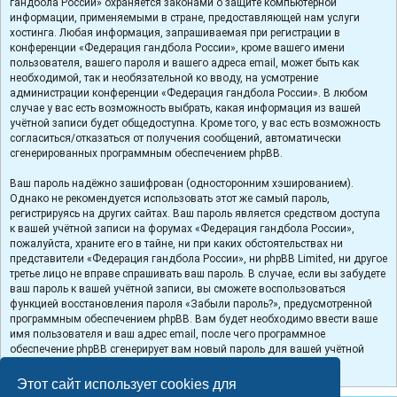
гандбола России» охраняется законами о защите компьютерной
информации, применяемыми в стране, предоставляющей нам услуги
хостинга. Любая информация, запрашиваемая при регистрации в
конференции «Федерация гандбола России», кроме вашего имени
пользователя, вашего пароля и вашего адреса email, может быть как
необходимой, так и необязательной ко вводу, на усмотрение
администрации конференции «Федерация гандбола России». В любом
случае у вас есть возможность выбрать, какая информация из вашей
учётной записи будет общедоступна. Кроме того, у вас есть возможность
согласиться/отказаться от получения сообщений, автоматически
сгенерированных программным обеспечением phpBB.
Ваш пароль надёжно зашифрован (односторонним хэшированием).
Однако не рекомендуется использовать этот же самый пароль,
регистрируясь на других сайтах. Ваш пароль является средством доступа
к вашей учётной записи на форумах «Федерация гандбола России»,
пожалуйста, храните его в тайне, ни при каких обстоятельствах ни
представители «Федерация гандбола России», ни phpBB Limited, ни другое
третье лицо не вправе спрашивать ваш пароль. В случае, если вы забудете
ваш пароль к вашей учётной записи, вы сможете воспользоваться
функцией восстановления пароля «Забыли пароль?», предусмотренной
программным обеспечением phpBB. Вам будет необходимо ввести ваше
имя пользователя и ваш адрес email, после чего программное
обеспечение phpBB сгенерирует вам новый пароль для вашей учётной
записи.
Этот сайт использует cookies для