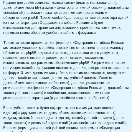
Первые две cookie содержат только идентификатор пользователя (в
дальнейшем «user-id») и идентификатор анонимной сессии (в дальнейшем
«session-id»), автоматически присвоенные вам программным
обеспечением phpBB. Третья cookie будет создана после просмотра одной
из тем конференции «Федерация гандбола России» и будет
использоваться для хранения информации о прочтённых вами темах,
повышая таким образом удобство работы с форумами.
Также во время просмотра конференции «Федерация гандбола России»
мы можем установить cookies, внешние по отношению к программному
обеспечению phpBB, однако они выходят за рамки этого документа,
целью которого является рассмотрение страниц, созданных
исключительно программным обеспечением phpBB. Вторым источником
получения вашей информации являются данные, которые вы отправляете
на форум. Этими данными могут быть, но не исчерпываются, следующие
данные: сообщения, размещённые под учётной записью Гостя (в
дальнейшем «анонимные сообщения»), данные, указанные при
регистрации в конференции «Федерация гандбола России» (в дальнейшем
«ваша учётная запись») и сообщения, оставленные вами после
регистрации и авторизации (в дальнейшем «ваши сообщения»).
Ваша учётная запись будет содержать, как минимум, однозначно
идентифицируемое имя (в дальнейшем «ваше имя пользователя»),
индивидуальный пароль для входа под вашей учётной записью (далее
«ваш пароль») и реальный адрес email (в дальнейшем «ваш адрес email»).
Ваша информация из вашей учётной записи на форумах «Федерация