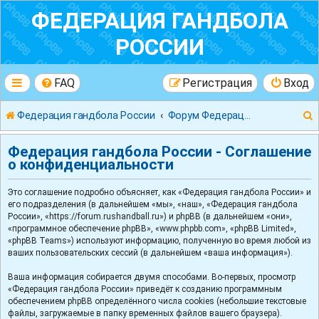
ФЕДЕРАЦИЯ ГАНДБОЛА
РОССИИ
FAQ
Регистрация
Вход
Федерация гандбола России
Форум Федерации Гандбола России
Федерация гандбола России - Соглашение
о конфиденциальности
Это соглашение подробно объясняет, как «Федерация гандбола России» и
к
его подразделения (в дальнейшем «мы», «наш», «Федерация гандбола
России», «https://forum.rushandball.ru») и phpBB (в дальнейшем «они»,
«программное обеспечение phpBB», «www.phpbb.com», «phpBB Limited»,
«phpBB Teams») используют информацию, полученную во время любой из
ваших пользовательских сессий (в дальнейшем «ваша информация»).
Ваша информация собирается двумя способами. Во-первых, просмотр
«Федерация гандбола России» приведёт к созданию программным
обеспечением phpBB определённого числа cookies (небольшие текстовые
файлы, загружаемые в папку временных файлов вашего браузера).