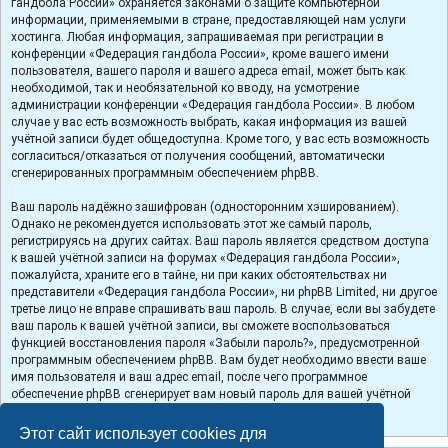
гандбола России» охраняется законами о защите компьютерной
информации, применяемыми в стране, предоставляющей нам услуги
хостинга. Любая информация, запрашиваемая при регистрации в
конференции «Федерация гандбола России», кроме вашего имени
пользователя, вашего пароля и вашего адреса email, может быть как
необходимой, так и необязательной ко вводу, на усмотрение
администрации конференции «Федерация гандбола России». В любом
случае у вас есть возможность выбрать, какая информация из вашей
учётной записи будет общедоступна. Кроме того, у вас есть возможность
согласиться/отказаться от получения сообщений, автоматически
сгенерированных программным обеспечением phpBB.
Ваш пароль надёжно зашифрован (односторонним хэшированием).
Однако не рекомендуется использовать этот же самый пароль,
регистрируясь на других сайтах. Ваш пароль является средством доступа
к вашей учётной записи на форумах «Федерация гандбола России»,
пожалуйста, храните его в тайне, ни при каких обстоятельствах ни
представители «Федерация гандбола России», ни phpBB Limited, ни другое
третье лицо не вправе спрашивать ваш пароль. В случае, если вы забудете
ваш пароль к вашей учётной записи, вы сможете воспользоваться
функцией восстановления пароля «Забыли пароль?», предусмотренной
программным обеспечением phpBB. Вам будет необходимо ввести ваше
имя пользователя и ваш адрес email, после чего программное
обеспечение phpBB сгенерирует вам новый пароль для вашей учётной
записи.
Этот сайт использует cookies для