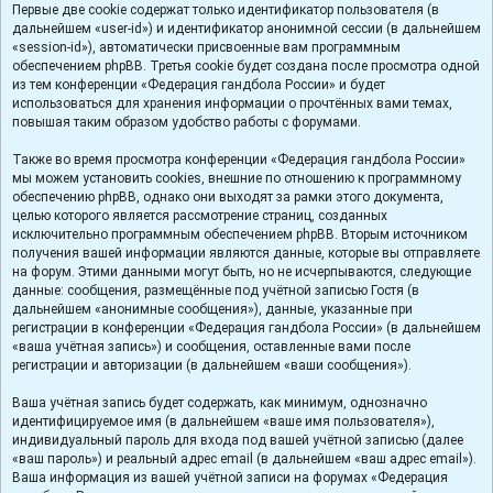
Первые две cookie содержат только идентификатор пользователя (в
дальнейшем «user-id») и идентификатор анонимной сессии (в дальнейшем
«session-id»), автоматически присвоенные вам программным
обеспечением phpBB. Третья cookie будет создана после просмотра одной
из тем конференции «Федерация гандбола России» и будет
использоваться для хранения информации о прочтённых вами темах,
повышая таким образом удобство работы с форумами.
Также во время просмотра конференции «Федерация гандбола России»
мы можем установить cookies, внешние по отношению к программному
обеспечению phpBB, однако они выходят за рамки этого документа,
целью которого является рассмотрение страниц, созданных
исключительно программным обеспечением phpBB. Вторым источником
получения вашей информации являются данные, которые вы отправляете
на форум. Этими данными могут быть, но не исчерпываются, следующие
данные: сообщения, размещённые под учётной записью Гостя (в
дальнейшем «анонимные сообщения»), данные, указанные при
регистрации в конференции «Федерация гандбола России» (в дальнейшем
«ваша учётная запись») и сообщения, оставленные вами после
регистрации и авторизации (в дальнейшем «ваши сообщения»).
Ваша учётная запись будет содержать, как минимум, однозначно
идентифицируемое имя (в дальнейшем «ваше имя пользователя»),
индивидуальный пароль для входа под вашей учётной записью (далее
«ваш пароль») и реальный адрес email (в дальнейшем «ваш адрес email»).
Ваша информация из вашей учётной записи на форумах «Федерация