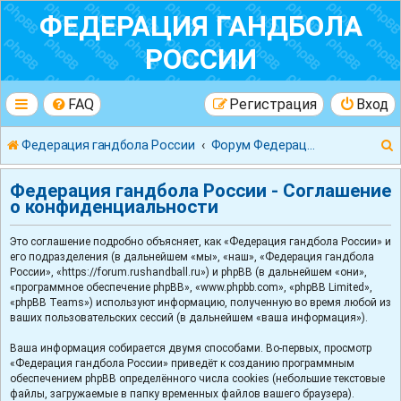
ФЕДЕРАЦИЯ ГАНДБОЛА
РОССИИ
FAQ
Регистрация
Вход
Федерация гандбола России
Форум Федерации Гандбола России
Федерация гандбола России - Соглашение
о конфиденциальности
Это соглашение подробно объясняет, как «Федерация гандбола России» и
к
его подразделения (в дальнейшем «мы», «наш», «Федерация гандбола
России», «https://forum.rushandball.ru») и phpBB (в дальнейшем «они»,
«программное обеспечение phpBB», «www.phpbb.com», «phpBB Limited»,
«phpBB Teams») используют информацию, полученную во время любой из
ваших пользовательских сессий (в дальнейшем «ваша информация»).
Ваша информация собирается двумя способами. Во-первых, просмотр
«Федерация гандбола России» приведёт к созданию программным
обеспечением phpBB определённого числа cookies (небольшие текстовые
файлы, загружаемые в папку временных файлов вашего браузера).