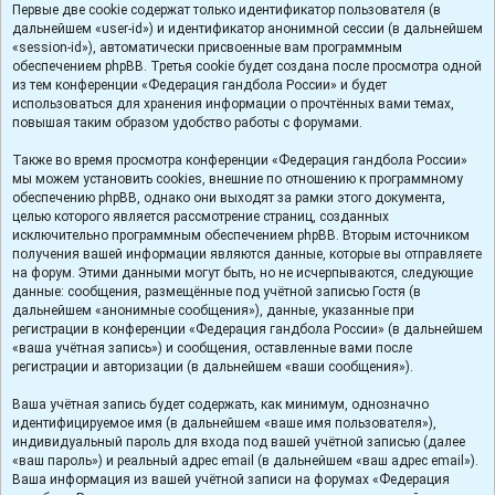
Первые две cookie содержат только идентификатор пользователя (в
дальнейшем «user-id») и идентификатор анонимной сессии (в дальнейшем
«session-id»), автоматически присвоенные вам программным
обеспечением phpBB. Третья cookie будет создана после просмотра одной
из тем конференции «Федерация гандбола России» и будет
использоваться для хранения информации о прочтённых вами темах,
повышая таким образом удобство работы с форумами.
Также во время просмотра конференции «Федерация гандбола России»
мы можем установить cookies, внешние по отношению к программному
обеспечению phpBB, однако они выходят за рамки этого документа,
целью которого является рассмотрение страниц, созданных
исключительно программным обеспечением phpBB. Вторым источником
получения вашей информации являются данные, которые вы отправляете
на форум. Этими данными могут быть, но не исчерпываются, следующие
данные: сообщения, размещённые под учётной записью Гостя (в
дальнейшем «анонимные сообщения»), данные, указанные при
регистрации в конференции «Федерация гандбола России» (в дальнейшем
«ваша учётная запись») и сообщения, оставленные вами после
регистрации и авторизации (в дальнейшем «ваши сообщения»).
Ваша учётная запись будет содержать, как минимум, однозначно
идентифицируемое имя (в дальнейшем «ваше имя пользователя»),
индивидуальный пароль для входа под вашей учётной записью (далее
«ваш пароль») и реальный адрес email (в дальнейшем «ваш адрес email»).
Ваша информация из вашей учётной записи на форумах «Федерация