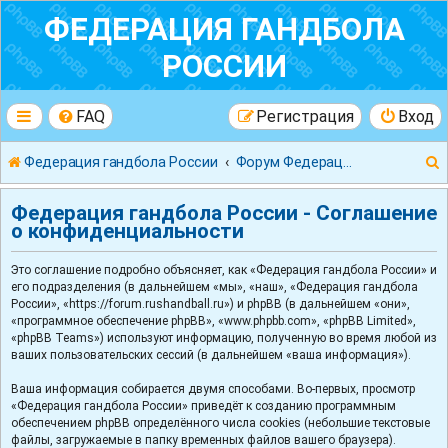
ФЕДЕРАЦИЯ ГАНДБОЛА
РОССИИ
FAQ
Регистрация
Вход
Федерация гандбола России
Форум Федерации Гандбола России
Федерация гандбола России - Соглашение
о конфиденциальности
Это соглашение подробно объясняет, как «Федерация гандбола России» и
к
его подразделения (в дальнейшем «мы», «наш», «Федерация гандбола
России», «https://forum.rushandball.ru») и phpBB (в дальнейшем «они»,
«программное обеспечение phpBB», «www.phpbb.com», «phpBB Limited»,
«phpBB Teams») используют информацию, полученную во время любой из
ваших пользовательских сессий (в дальнейшем «ваша информация»).
Ваша информация собирается двумя способами. Во-первых, просмотр
«Федерация гандбола России» приведёт к созданию программным
обеспечением phpBB определённого числа cookies (небольшие текстовые
файлы, загружаемые в папку временных файлов вашего браузера).