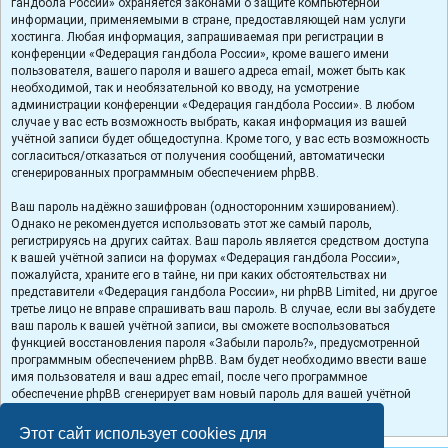
гандбола России» охраняется законами о защите компьютерной
информации, применяемыми в стране, предоставляющей нам услуги
хостинга. Любая информация, запрашиваемая при регистрации в
конференции «Федерация гандбола России», кроме вашего имени
пользователя, вашего пароля и вашего адреса email, может быть как
необходимой, так и необязательной ко вводу, на усмотрение
администрации конференции «Федерация гандбола России». В любом
случае у вас есть возможность выбрать, какая информация из вашей
учётной записи будет общедоступна. Кроме того, у вас есть возможность
согласиться/отказаться от получения сообщений, автоматически
сгенерированных программным обеспечением phpBB.
Ваш пароль надёжно зашифрован (односторонним хэшированием).
Однако не рекомендуется использовать этот же самый пароль,
регистрируясь на других сайтах. Ваш пароль является средством доступа
к вашей учётной записи на форумах «Федерация гандбола России»,
пожалуйста, храните его в тайне, ни при каких обстоятельствах ни
представители «Федерация гандбола России», ни phpBB Limited, ни другое
третье лицо не вправе спрашивать ваш пароль. В случае, если вы забудете
ваш пароль к вашей учётной записи, вы сможете воспользоваться
функцией восстановления пароля «Забыли пароль?», предусмотренной
программным обеспечением phpBB. Вам будет необходимо ввести ваше
имя пользователя и ваш адрес email, после чего программное
обеспечение phpBB сгенерирует вам новый пароль для вашей учётной
записи.
Этот сайт использует cookies для