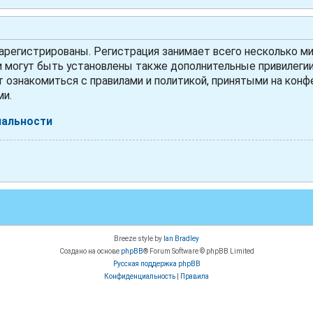
регистрированы. Регистрация занимает всего несколько ми
могут быть установлены также дополнительные привилегии 
 ознакомиться с правилами и политикой, принятыми на конфе
ми.
иальности
Breeze style by
Ian Bradley
Создано на основе
phpBB
® Forum Software © phpBB Limited
Русская поддержка phpBB
Конфиденциальность
|
Правила