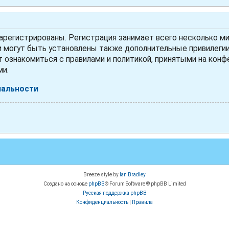
регистрированы. Регистрация занимает всего несколько ми
могут быть установлены также дополнительные привилегии 
 ознакомиться с правилами и политикой, принятыми на конфе
ми.
иальности
Breeze style by
Ian Bradley
Создано на основе
phpBB
® Forum Software © phpBB Limited
Русская поддержка phpBB
Конфиденциальность
|
Правила