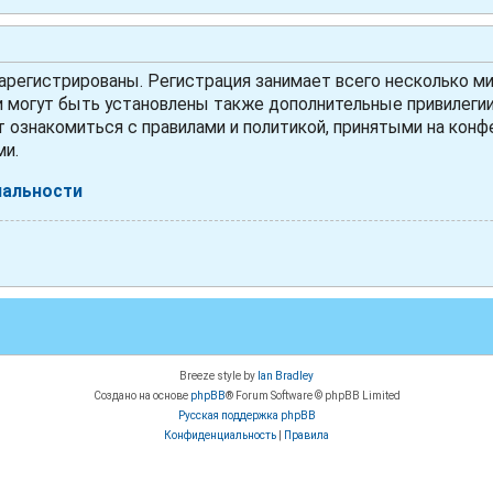
регистрированы. Регистрация занимает всего несколько ми
могут быть установлены также дополнительные привилегии 
 ознакомиться с правилами и политикой, принятыми на конфе
ми.
иальности
Breeze style by
Ian Bradley
Создано на основе
phpBB
® Forum Software © phpBB Limited
Русская поддержка phpBB
Конфиденциальность
|
Правила