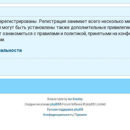
регистрированы. Регистрация занимает всего несколько ми
могут быть установлены также дополнительные привилегии 
 ознакомиться с правилами и политикой, принятыми на конфе
ми.
иальности
Breeze style by
Ian Bradley
Создано на основе
phpBB
® Forum Software © phpBB Limited
Русская поддержка phpBB
Конфиденциальность
|
Правила