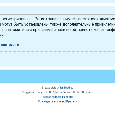
регистрированы. Регистрация занимает всего несколько ми
могут быть установлены также дополнительные привилегии 
 ознакомиться с правилами и политикой, принятыми на конфе
ми.
иальности
Breeze style by
Ian Bradley
Создано на основе
phpBB
® Forum Software © phpBB Limited
Русская поддержка phpBB
Конфиденциальность
|
Правила