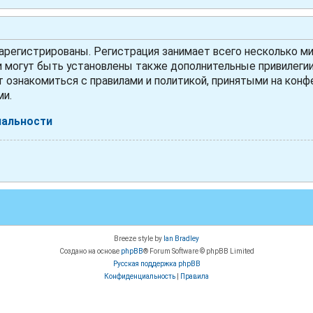
регистрированы. Регистрация занимает всего несколько ми
могут быть установлены также дополнительные привилегии 
 ознакомиться с правилами и политикой, принятыми на конфе
ми.
иальности
Breeze style by
Ian Bradley
Создано на основе
phpBB
® Forum Software © phpBB Limited
Русская поддержка phpBB
Конфиденциальность
|
Правила