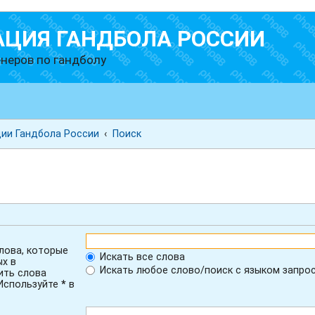
АЦИЯ ГАНДБОЛА РОССИИ
неров по гандболу
ии Гандбола России
Поиск
лова, которые
Искать все слова
ых в
Искать любое слово/поиск с языком запро
ить слова
 Используйте
*
в